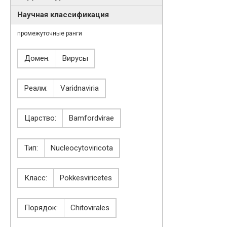
Научная классификация
промежуточные ранги
Домен:
Вирусы
Реалм:
Varidnaviria
Царство:
Bamfordvirae
Тип:
Nucleocytoviricota
Класс:
Pokkesviricetes
Порядок:
Chitovirales