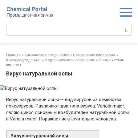
Перейти
Chemical Portal
к
Промышленная химия
контенту
Поиск:
Главная
»
Химические соединения
»
Соединения кислорода‎
»
Кислородсодержащие органические соединения‎
»
Органические
кислоты‎
Вирус натуральной оспы
Вирус натуральной оспы — вид вирусов из семейства
поксвирусов. Различают два типа вируса: Variola major,
являющийся основным возбудителем натуральной оспы,
и Variola minor. Поражает исключительно человека.
Вирус натуральной оспы