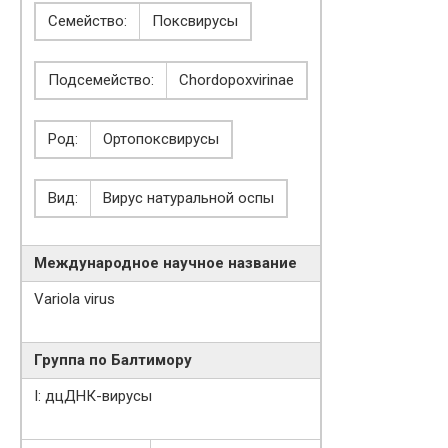
Семейство:
Поксвирусы
Подсемейство:
Chordopoxvirinae
Род:
Ортопоксвирусы
Вид:
Вирус натуральной оспы
Международное научное название
Variola virus
Группа по Балтимору
I: дцДНК-вирусы