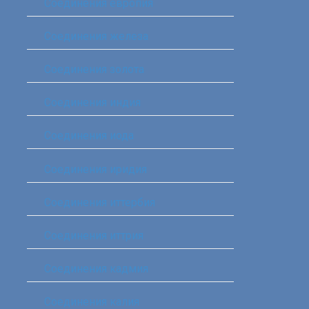
Соединения европия‎
Соединения железа‎
Соединения золота‎
Соединения индия
Соединения иода‎
Соединения иридия
Соединения иттербия‎
Соединения иттрия‎
Соединения кадмия
Соединения калия‎