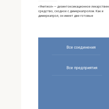
«Унитиол» — дезинтоксикационное лекарстве
средство, сходное с димеркапролом. Как и
димеркапрол, он имеет две готовые
Все соединения
Все предприятия