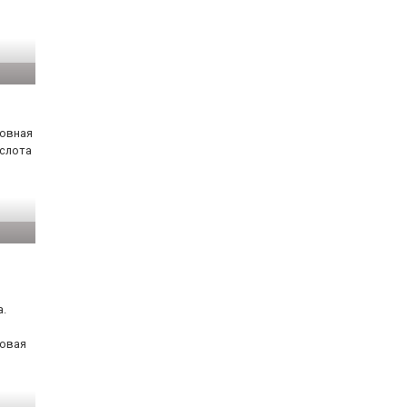
новная
ислота
а.
овая