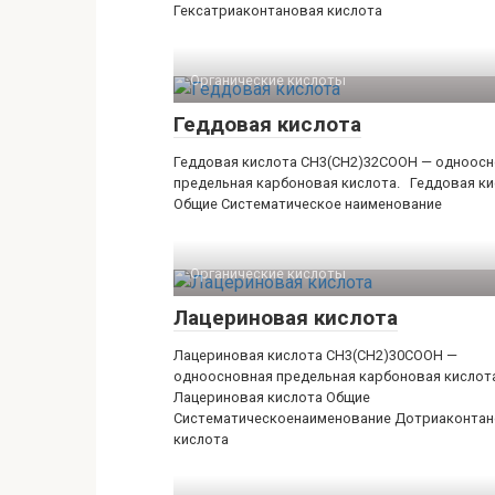
Гексатриаконтановая кислота
Органические кислоты‎
Геддовая кислота
Геддовая кислота CH3(CH2)32COOH — одноос
предельная карбоновая кислота. Геддовая к
Общие Систематическое наименование
Органические кислоты‎
Лацериновая кислота
Лацериновая кислота CH3(CH2)30COOH —
одноосновная предельная карбоновая кислот
Лацериновая кислота Общие
Систематическоенаименование Дотриаконтан
кислота