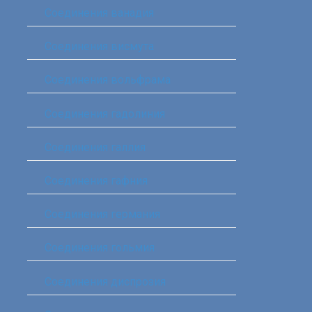
Соединения ванадия‎
Соединения висмута
Соединения вольфрама‎
Соединения гадолиния‎
Соединения галлия‎
Соединения гафния‎
Соединения германия‎
Соединения гольмия‎
Соединения диспрозия‎ ‎