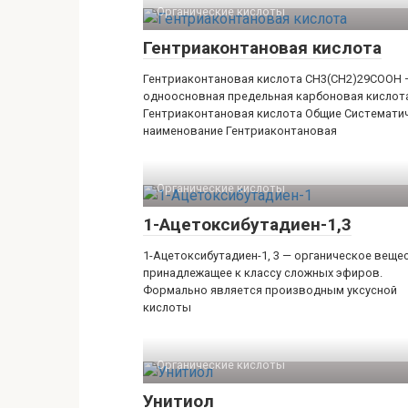
Органические кислоты‎
Гентриаконтановая кислота
Гентриаконтановая кислота CH3(CH2)29COOH 
одноосновная предельная карбоновая кислот
Гентриаконтановая кислота Общие Системати
наименование Гентриаконтановая
Органические кислоты‎
1-Ацетоксибутадиен-1,3
1-Ацетоксибутадиен-1, 3 — органическое веще
принадлежащее к классу сложных эфиров.
Формально является производным уксусной
кислоты
Органические кислоты‎
Унитиол