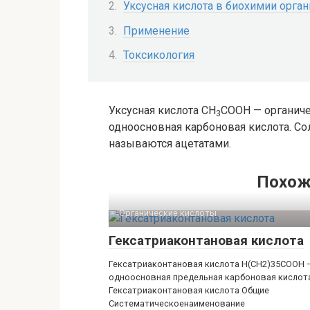
Уксусная кислота в биохимии орга
Применение
Токсикология
Уксусная кислота CH
COOH — органиче
3
одноосновная карбоновая кислота. С
называются ацетатами.
Похож
Органические кислоты‎
Гексатриаконтановая кислота
Гексатриаконтановая кислота H(CH2)35COOH 
одноосновная предельная карбоновая кислот
Гексатриаконтановая кислота Общие
Систематическоенаименование