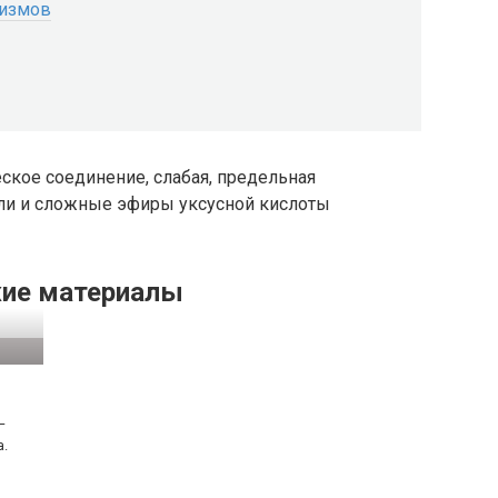
низмов
ское соединение, cлабая, предельная
оли и сложные эфиры уксусной кислоты
ие материалы
—
а.