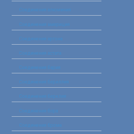
Соединения алюминия‎
Соединения америция‎
Соединения аргона‎
Соединения астата‎
Соединения бария
Соединения бериллия‎
Соединения берклия
Соединения бора‎
Соединения брома‎