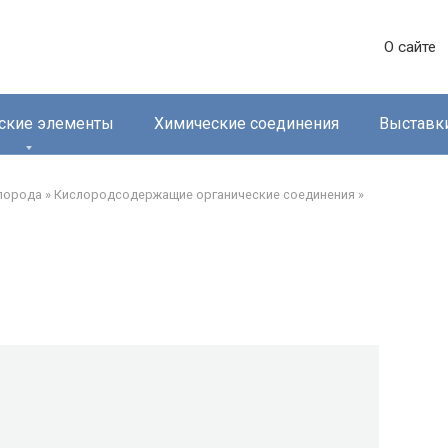
О сайте
ские элементы
Химические соединения
Выставк
лорода‎
»
Кислородсодержащие органические соединения‎
»