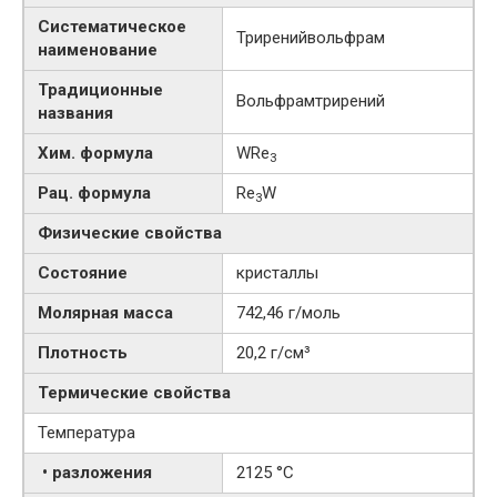
Систематическое
Триренийвольфрам
наименование
Традиционные
Вольфрамтрирений
названия
Хим. формула
WRe
3
Рац. формула
Re
W
3
Физические свойства
Состояние
кристаллы
Молярная масса
742,46 г/моль
Плотность
20,2 г/см³
Термические свойства
Температура
• разложения
2125 °C