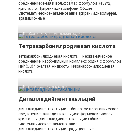
соединениерения и вольфрамас формулой Re3W2,
кристаллы. Триренийдивольфрам Общие
Систематическоенаименование Триренийдивольфрам
Традиционные
Карбонильные комплексы родия‎
Тетракарбонилродиевая кислота
Тетракарбонилродиевая кислота — неорганическое
соединение, карбонильный комплекс родия с формулой
HRh(CO)4, жёлтая жидкость. Тетракарбонилродиевая
кислота
Интерметаллиды кальция‎
Дипалладийпентакальций
Дипалладийпентакальций — бинарное неорганическое
соединениепалладия и кальцияс формулой Ca5Pd2,
кристаллы. Дипалладийпентакальций Общие
Систематическоенаименование
Дипалладийпентакальций Традиционные