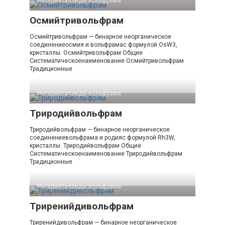
Интерметаллиды вольфрама‎
Осмийтривольфрам
Осмийтривольфрам — бинарное неорганическое
соединениеосмия и вольфрамас формулой OsW3,
кристаллы. Осмийтривольфрам Общие
Систематическоенаименование Осмийтривольфрам
Традиционные
Интерметаллиды вольфрама‎
Триродийвольфрам
Триродийвольфрам — бинарное неорганическое
соединениевольфрама и родияс формулой Rh3W,
кристаллы. Триродийвольфрам Общие
Систематическоенаименование Триродийвольфрам
Традиционные
Интерметаллиды вольфрама‎
Триренийдивольфрам
Триренийдивольфрам — бинарное неорганическое