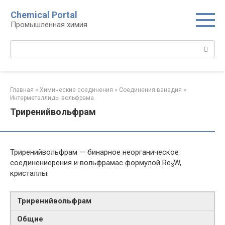
Перейти
Chemical Portal
к
Промышленная химия
контенту
Поиск:
Главная
»
Химические соединения
»
Соединения ванадия‎
»
Интерметаллиды вольфрама‎
Триренийвольфрам
Триренийвольфрам — бинарное неорганическое
соединениерения и вольфрамас формулой Re
W,
3
кристаллы.
Триренийвольфрам
Общие