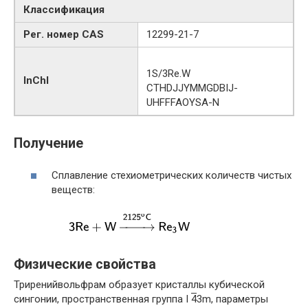
Классификация
Рег. номер CAS
12299-21-7
1S/3Re.W
InChI
CTHDJJYMMGDBIJ-
UHFFFAOYSA-N
Получение
Сплавление стехиометрических количеств чистых
веществ:
Физические свойства
Триренийвольфрам образует кристаллы кубической
сингонии, пространственная группа I
4
3m, параметры