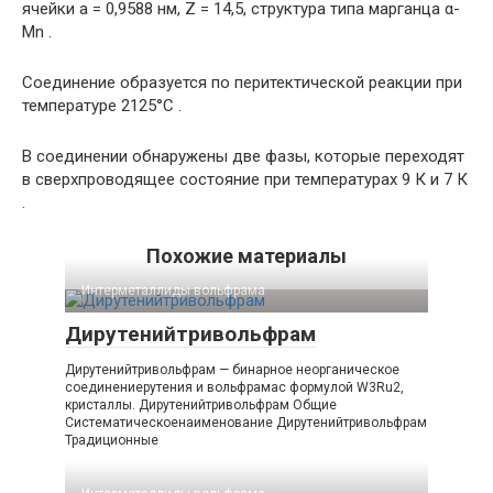
ячейки a = 0,9588 нм, Z = 14,5, структура типа марганца α-
Mn .
Соединение образуется по перитектической реакции при
температуре 2125°C .
В соединении обнаружены две фазы, которые переходят
в сверхпроводящее состояние при температурах 9 К и 7 К
.
Похожие материалы
Интерметаллиды вольфрама‎
Дирутенийтривольфрам
Дирутенийтривольфрам — бинарное неорганическое
соединениерутения и вольфрамас формулой W3Ru2,
кристаллы. Дирутенийтривольфрам Общие
Систематическоенаименование Дирутенийтривольфрам
Традиционные