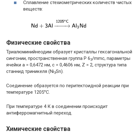
Сплавление стехиометрических количеств чистых
веществ:
Физические свойства
Триалюминийнеодим образует кристаллы гексагональной
сингонии, пространственная группа P 6
/mmc, параметры
3
ячейки a = 0,6472 нм, c = 0,4606 нм, Z = 2, структура типа
станнид триникеля (Ni
Sn).
3
Соединение образуется по перитектоидной реакции при
температуре 1205°С.
При температуре 4 К в соединении происходит
антиферромагнитный переход.
Химические свойства