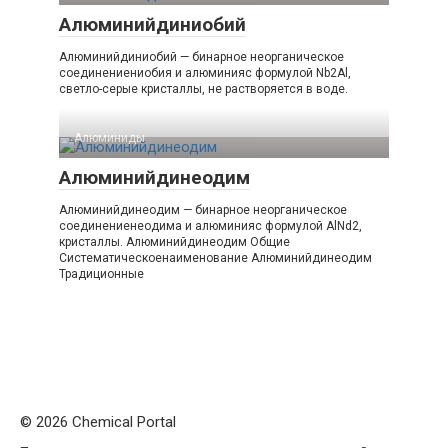
Алюминийдиниобий
Алюминийдиниобий — бинарное неорганическое
соединениениобия и алюминияс формулой Nb2Al,
светло-серые кристаллы, не растворяется в воде.
Алюминиды‎
Алюминийдинеодим
Алюминийдинеодим — бинарное неорганическое
соединениенеодима и алюминияс формулой AlNd2,
кристаллы. Алюминийдинеодим Общие
Систематическоенаименование Алюминийдинеодим
Традиционные
© 2026 Chemical Portal