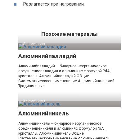
Разлагается при нагревании:
Похожие материалы
Алюминиды‎
Алюминийпалладий
Алюминийпалладий — бинарное неорганическое
соединениепалладия и алюминияс формулой PdAl,
кристаллы. Алюминийпалладий Общие
Систематическоенаименование Алюминийпалладий
Традиционные
Алюминиды‎
Алюминийникель
Алюминийникель — бинарное неорганическое
соединениеникеля и алюминияс формулой NiAl,
кристаллы. Алюминийникель Общие
Систематическоенаименование Алюминийникель