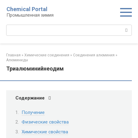
Перейти
Chemical Portal
к
Промышленная химия
контенту
Поиск:
Главная
»
Химические соединения
»
Соединения алюминия‎
»
Алюминиды‎
Триалюминийнеодим
Содержание
Получение
Физические свойства
Химические свойства