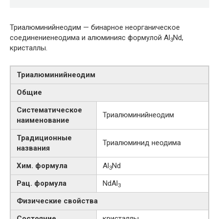
Триалюминийнеодим — бинарное неорганическое
соединениенеодима и алюминияс формулой Al
Nd,
3
кристаллы.
Триалюминийнеодим
Общие
Систематическое
Триалюминийнеодим
наименование
Традиционные
Триалюминид неодима
названия
Хим. формула
Al
Nd
3
Рац. формула
NdAl
3
Физические свойства
Состояние
кристаллы