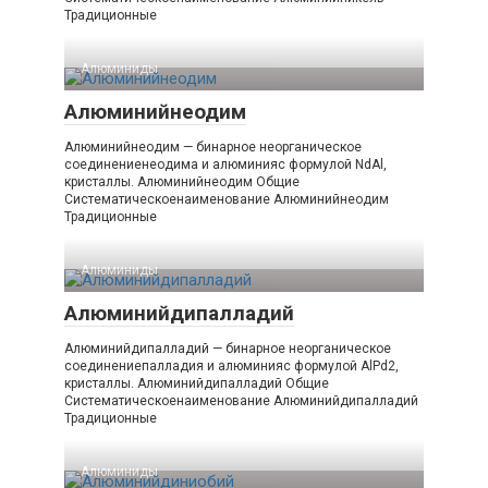
Традиционные
Алюминиды‎
Алюминийнеодим
Алюминийнеодим — бинарное неорганическое
соединениенеодима и алюминияс формулой NdAl,
кристаллы. Алюминийнеодим Общие
Систематическоенаименование Алюминийнеодим
Традиционные
Алюминиды‎
Алюминийдипалладий
Алюминийдипалладий — бинарное неорганическое
соединениепалладия и алюминияс формулой AlPd2,
кристаллы. Алюминийдипалладий Общие
Систематическоенаименование Алюминийдипалладий
Традиционные
Алюминиды‎