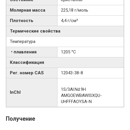
Молярная масса
225,18 г/моль
Плотность
4,4 г/см³
Термические свойства
Температура
• плавления
1205 °C
Классификация
Рег. номер CAS
12043-38-8
1S/3Al.Nd.9H
InChI
AMGOEWBAWISXQU-
UHFFFAOYSA-N
Получение