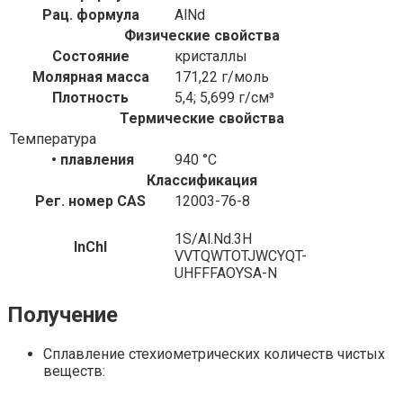
Рац. формула
AlNd
Физические свойства
Состояние
кристаллы
Молярная масса
171,22 г/моль
Плотность
5,4; 5,699 г/см³
Термические свойства
Температура
• плавления
940 °C
Классификация
Рег. номер CAS
12003-76-8
1S/Al.Nd.3H
InChI
VVTQWTOTJWCYQT-
UHFFFAOYSA-N
Получение
Сплавление стехиометрических количеств чистых
веществ: