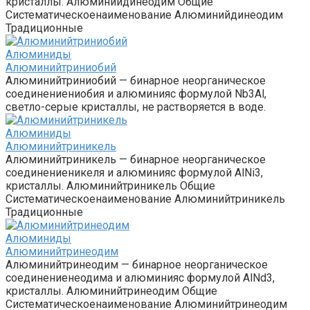
кристаллы. Алюминийдинеодим Общие
Систематическоенаименование Алюминийдинеодим
Традиционные
Алюминиды‎
Алюминийтриниобий
Алюминийтриниобий — бинарное неорганическое
соединениениобия и алюминияс формулой Nb3Al,
светло-серые кристаллы, не растворяется в воде.
Алюминиды‎
Алюминийтриникель
Алюминийтриникель — бинарное неорганическое
соединениеникеля и алюминияс формулой AlNi3,
кристаллы. Алюминийтриникель Общие
Систематическоенаименование Алюминийтриникель
Традиционные
Алюминиды‎
Алюминийтринеодим
Алюминийтринеодим — бинарное неорганическое
соединениенеодима и алюминияс формулой AlNd3,
кристаллы. Алюминийтринеодим Общие
Систематическоенаименование Алюминийтринеодим