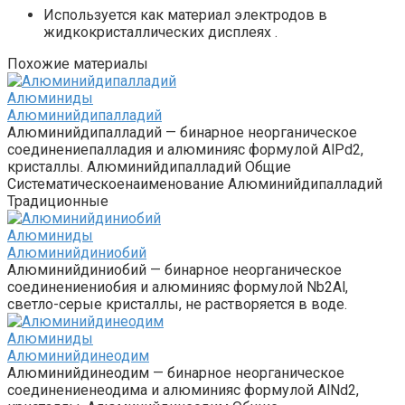
Используется как материал электродов в
жидкокристаллических дисплеях .
Похожие материалы
Алюминиды‎
Алюминийдипалладий
Алюминийдипалладий — бинарное неорганическое
соединениепалладия и алюминияс формулой AlPd2,
кристаллы. Алюминийдипалладий Общие
Систематическоенаименование Алюминийдипалладий
Традиционные
Алюминиды‎
Алюминийдиниобий
Алюминийдиниобий — бинарное неорганическое
соединениениобия и алюминияс формулой Nb2Al,
светло-серые кристаллы, не растворяется в воде.
Алюминиды‎
Алюминийдинеодим
Алюминийдинеодим — бинарное неорганическое
соединениенеодима и алюминияс формулой AlNd2,