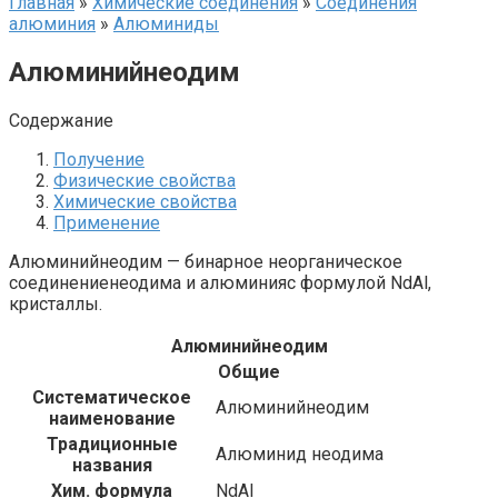
Главная
»
Химические соединения
»
Соединения
алюминия‎
»
Алюминиды‎
Алюминийнеодим
Содержание
Получение
Физические свойства
Химические свойства
Применение
Алюминийнеодим — бинарное неорганическое
соединениенеодима и алюминияс формулой NdAl,
кристаллы.
Алюминийнеодим
Общие
Систематическое
Алюминийнеодим
наименование
Традиционные
Алюминид неодима
названия
Хим. формула
NdAl