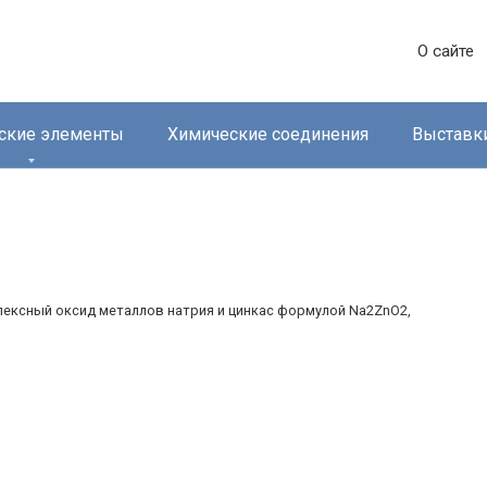
О сайте
ские элементы
Химические соединения
Выставк
лексный оксид металлов натрия и цинкас формулой Na2ZnO2,