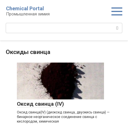
Перейти
Chemical Portal
к
Промышленная химия
контенту
Поиск:
Оксиды свинца‎
Оксид свинца (IV)
Оксид свинца(IV) (диоксид свинца, двуокись свинца) —
бинарное неорганическое соединение свинца с
кислородом, химическая