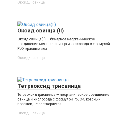
Оксиды свинца‎
Оксид свинца (II)
Оксид свинца(II) — бинарное неорганическое
соединение металла свинца и кислорода с формулой
PbO, красные или
Оксиды свинца‎
Тетраоксид трисвинца
Тетраоксид трисвинца — неорганическое соединение
свинца и кислорода с формулой Pb3O4, красный
порошок, не растворяется
Оксиды свинца‎