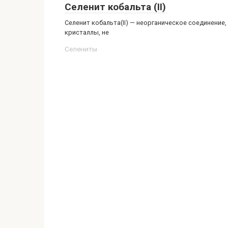
Селенит кобальта (II)
Селенит кобальта(II) — неорганическое соединение
кристаллы, не
Селениты‎