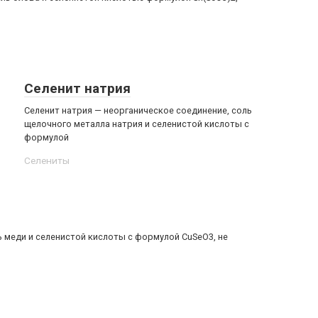
Селенит натрия
Селенит натрия — неорганическое соединение, соль
щелочного металла натрия и селенистой кислоты с
формулой
Селениты‎
ь меди и селенистой кислоты с формулой CuSeO3, не