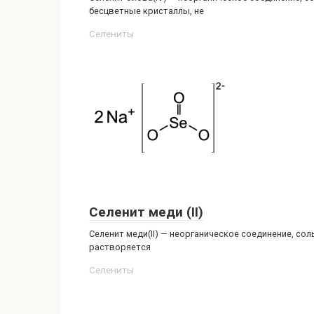
бесцветные кристаллы, не
Селениты‎
Селенит меди (II)
Селенит меди(II) — неорганическое соединение, сол
растворяется
Селениты‎