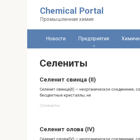
Перейти
Chemical Portal
к
контенту
Промышленная химия
Новости
Предприятия
Химиче
Селениты‎
Селенит свинца (II)
Селенит свинца(II) — неорганическое соединение, 
бесцветные кристаллы, не
Селениты‎
Селенит олова (IV)
Селенит олова(IV) — неорганическое соединение, с