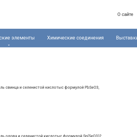
О сайте
ские элементы
Химические соединения
Выставк
соль свинца и селенистой кислотыс формулой PbSeO3,
оль олова и селенистой кислотыс формулой Sn(SeO3)2,