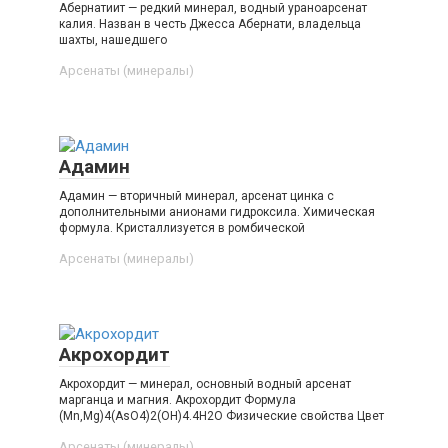
Абернатиит — редкий минерал, водный ураноарсенат
калия. Назван в честь Джесса Абернати, владельца
шахты, нашедшего
Арсенаты (минералы)‎
Адамин
Адамин — вторичный минерал, арсенат цинка с
дополнительными анионами гидроксила. Химическая
формула. Кристаллизуется в ромбической
Арсенаты (минералы)‎
Акрохордит
Акрохордит — минерал, основный водный арсенат
марганца и магния. Акрохордит Формула
(Mn,Mg)4(AsO4)2(OH)4.4H2O Физические свойства Цвет
Арсенаты (минералы)‎