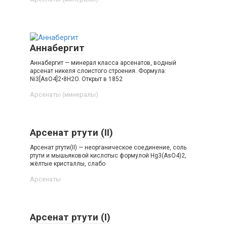
Аннабергит
Аннабергит — минерал класса арсенатов, водный
арсенат никеля слоистого строения. Формула:
Ni3[AsO4]2•8H2O. Открыт в 1852
Арсенаты (минералы)‎
Арсенат ртути (II)
Арсенат ртути(II) — неорганическое соединение, соль
ртути и мышьяковой кислотыс формулой Hg3(AsO4)2,
жёлтые кристаллы, слабо
Арсенаты‎
Арсенат ртути (I)