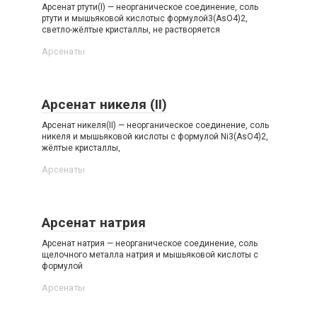
Арсенат ртути(I) — неорганическое соединение, соль
ртути и мышьяковой кислотыс формулой3(AsO4)2,
светло-жёлтые кристаллы, не растворяется
Арсенаты‎
Арсенат никеля (II)
Арсенат никеля(II) — неорганическое соединение, соль
никеля и мышьяковой кислоты с формулой Ni3(AsO4)2,
жёлтые кристаллы,
Арсенаты‎
Арсенат натрия
Арсенат натрия — неорганическое соединение, соль
щелочного металла натрия и мышьяковой кислоты с
формулой
Арсенаты‎