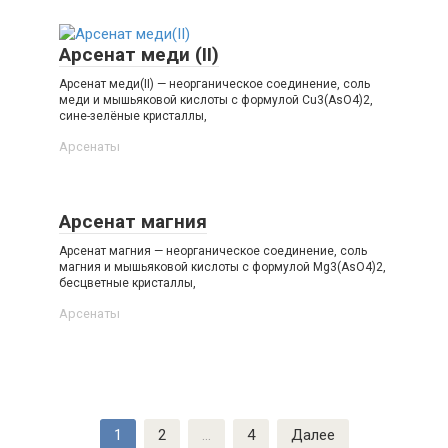
Арсенат меди (II)
Арсенат меди(II) — неорганическое соединение, соль
меди и мышьяковой кислоты с формулой Cu3(AsO4)2,
сине-зелёные кристаллы,
Арсенаты‎
Арсенат магния
Арсенат магния — неорганическое соединение, соль
магния и мышьяковой кислоты с формулой Mg3(AsO4)2,
бесцветные кристаллы,
Арсенаты‎
Навигация
1
2
…
4
Далее