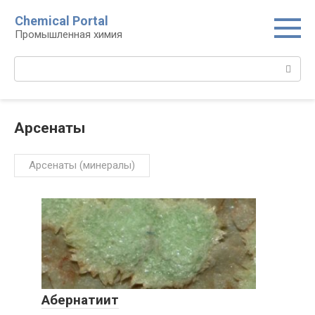
Перейти
Chemical Portal
к
Промышленная химия
контенту
Поиск:
Арсенаты‎
Арсенаты (минералы)‎
Абернатиит