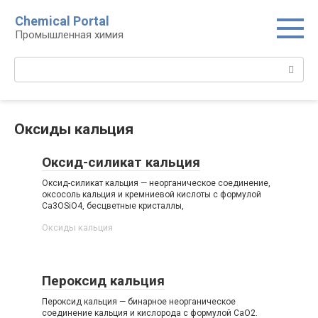
Перейти
Chemical Portal
к
Промышленная химия
контенту
Поиск:
Оксиды кальция‎
Оксид-силикат кальция
Оксид-силикат кальция — неорганическое соединение,
оксосоль кальция и кремниевой кислоты с формулой
Ca3OSiO4, бесцветные кристаллы,
Оксиды кальция‎
Пероксид кальция
Пероксид кальция — бинарное неорганическое
соединение кальция и кислорода с формулой CaO2.