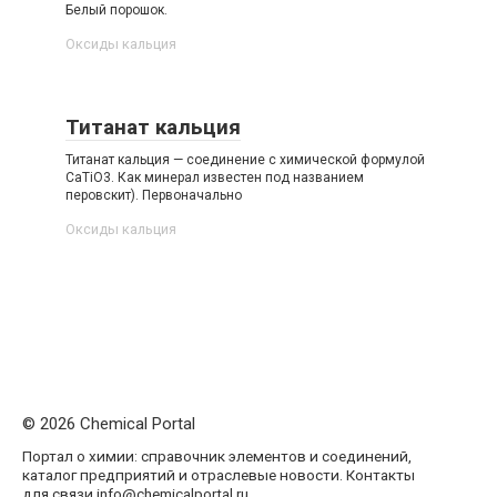
Белый порошок.
Оксиды кальция‎
Титанат кальция
Титанат кальция — соединение с химической формулой
CaTiO3. Как минерал известен под названием
перовскит). Первоначально
Оксиды кальция‎
© 2026 Chemical Portal
Портал о химии: справочник элементов и соединений,
каталог предприятий и отраслевые новости. Контакты
для связи info@chemicalportal.ru.