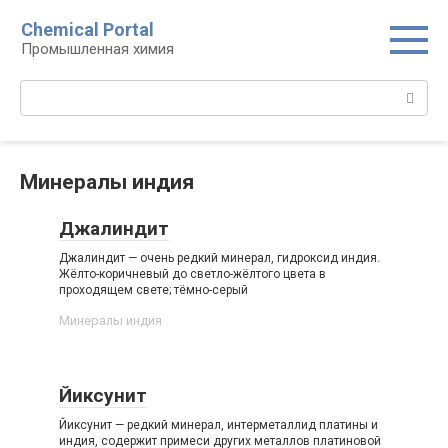
Перейти
Chemical Portal
к
Промышленная химия
контенту
Поиск:
Минералы индия
Джалиндит
Джалиндит — очень редкий минерал, гидроксид индия.
Жёлто-коричневый до светло-жёлтого цвета в
проходящем свете; тёмно-серый
Минералы индия
Йиксунит
Йиксунит — редкий минерал, интерметаллид платины и
индия, содержит примеси других металлов платиновой