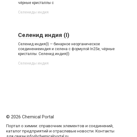
чёрные кристаллы с
Селениды индия‎
Селенид индия (I)
Селенид индия(I) — бинарное неорганическое
соединениеиндия и селена с формулой In2Se, чёрные
кристаллы. Селенид индия​(I)​
Селениды индия‎
© 2026 Chemical Portal
Портал о химии: справочник элементов и соединений,
каталог предприятий и отраслевые новости. Контакты
для связи info@chemicalportal.ru.