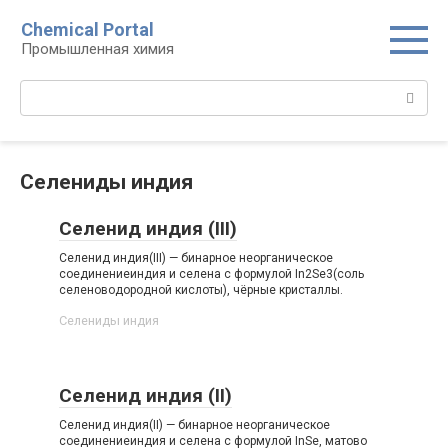
Перейти
Chemical Portal
к
Промышленная химия
контенту
Поиск:
Селениды индия‎
Селенид индия (III)
Селенид индия(III) — бинарное неорганическое
соединениеиндия и селена с формулой In2Se3(соль
селеноводородной кислоты), чёрные кристаллы.
Селениды индия‎
Селенид индия (II)
Селенид индия(II) — бинарное неорганическое
соединениеиндия и селена с формулой InSe, матово