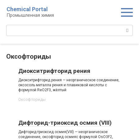
Перейти
Chemical Portal
к
Промышленная химия
контенту
Поиск:
Оксофториды‎
Диокситрифторид рения
Диокситрифторид рения — неорганическое соединение,
оксосоль металла рения и плавиковой кислоты с
формулой ReO2F3, жёлтый
Оксофториды‎
Дифторид-триоксид осмия (VIII)
Дифторид-триоксид осмия(VIII) — неорганическое
соединение, оксофторид осмияс формулой OsO3F2,