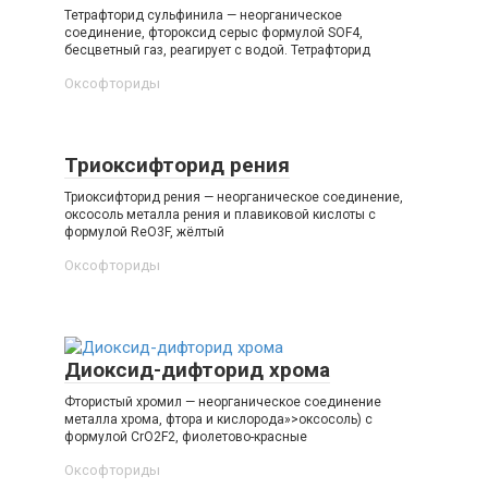
Тетрафторид сульфинила — неорганическое
соединение, фтороксид серыс формулой SOF4,
бесцветный газ, реагирует с водой. Тетрафторид
Оксофториды‎
Триоксифторид рения
Триоксифторид рения — неорганическое соединение,
оксосоль металла рения и плавиковой кислоты с
формулой ReO3F, жёлтый
Оксофториды‎
Диоксид-дифторид хрома
Фтористый хромил — неорганическое соединение
металла хрома, фтора и кислорода»>оксосоль) с
формулой CrO2F2, фиолетово-красные
Оксофториды‎