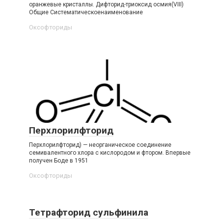
оранжевые кристаллы. Дифторид-​триоксид осмия​(VIII)​
Общие Систематическоенаименование
Оксофториды‎
Перхлорилфторид
Перхлорилфторид) — неорганическое соединение
семивалентного хлора с кислородом и фтором. Впервые
получен Боде в 1951
Оксофториды‎
Тетрафторид сульфинила