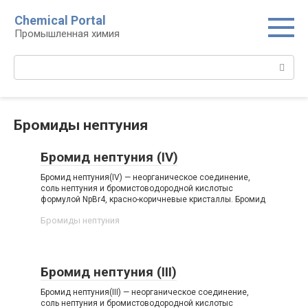
Перейти
Chemical Portal
к
Промышленная химия
контенту
Поиск:
Бромиды нептуния‎
Бромид нептуния (IV)
Бромид нептуния(IV) — неорганическое соединение,
соль нептуния и бромистоводородной кислотыс
формулой NpBr4, красно-коричневые кристаллы. Бромид
Бромиды нептуния‎
Бромид нептуния (III)
Бромид нептуния(III) — неорганическое соединение,
соль нептуния и бромистоводородной кислотыс