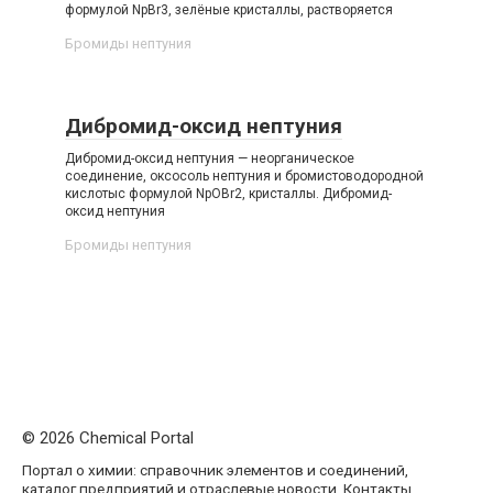
формулой NpBr3, зелёные кристаллы, растворяется
Бромиды нептуния‎
Дибромид-оксид нептуния
Дибромид-оксид нептуния — неорганическое
соединение, оксосоль нептуния и бромистоводородной
кислотыс формулой NpOBr2, кристаллы. Дибромид-​
оксид нептуния
Бромиды нептуния‎
© 2026 Chemical Portal
Портал о химии: справочник элементов и соединений,
каталог предприятий и отраслевые новости. Контакты