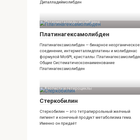
Дипалладиймолибден
Интерметаллиды молибдена‎
Платинагексамолибден
Платинагексамолибден — бинарное неорганическое
соединение, интерметаллидплатины и молибденас
формулой Mo6Pt, кристаллы. Платинагексамолибде
Общие Систематическоенаименование
Платинагексамолибден
Азотистые гетероциклы‎
Стеркобилин
Стеркобилин — это тетрапиррольный желчный
пигмент и конечный продукт метаболизма гема.
Именно он придаёт