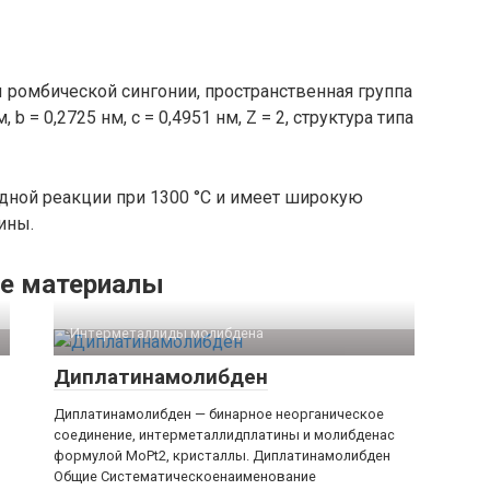
 ромбической сингонии, пространственная группа
b = 0,2725 нм, c = 0,4951 нм, Z = 2, структура типа
дной реакции при 1300 °C и имеет широкую
ины.
е материалы
Интерметаллиды молибдена‎
Диплатинамолибден
Диплатинамолибден — бинарное неорганическое
соединение, интерметаллидплатины и молибденас
формулой MoPt2, кристаллы. Диплатинамолибден
Общие Систематическоенаименование