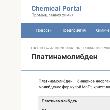
Перейти
Chemical Portal
к
контенту
Промышленная химия
Новости
Предприятия
Химиче
Главная
»
Химические соединения
»
Соединения мол
Платинамолибден
Платинамолибден — бинарное неорган
молибденас формулой MoPt, кристалл
Платинамолибден