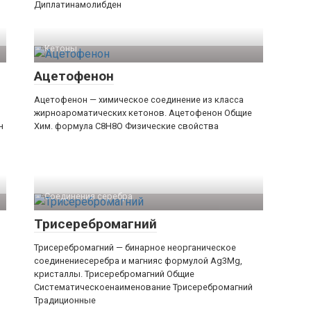
Диплатинамолибден
Кетоны
Ацетофенон
Ацетофенон — химическое соединение из класса
жирноароматических кетонов. Ацетофенон Общие
н
Хим. формула C8H8O Физические свойства
Соединения серебра‎
Трисеребромагний
Трисеребромагний — бинарное неорганическое
соединениесеребра и магнияс формулой Ag3Mg,
кристаллы. Трисеребромагний Общие
Систематическоенаименование Трисеребромагний
Традиционные