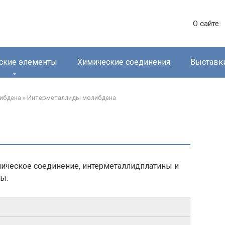
О сайте
ские элементы
Химические соединения
Выставк
ибдена‎
»
Интерметаллиды молибдена‎
ическое соединение, интерметаллидплатины и
ы.