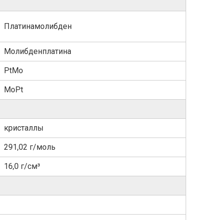
Платинамолибден
Молибденплатина
PtMo
MoPt
кристаллы
291,02 г/моль
16,0 г/см³