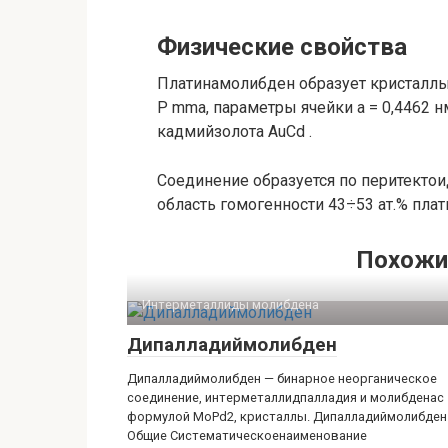
Физические свойства
Платинамолибден образует кристаллы
P mma, параметры ячейки a = 0,4462 нм, 
кадмийзолота AuCd .
Соединение образуется по перитектои
область гомогенности 43÷53 ат.% плат
Похожи
Интерметаллиды молибдена‎
Дипалладиймолибден
Дипалладиймолибден — бинарное неорганическое
соединение, интерметаллидпалладия и молибденас
формулой MoPd2, кристаллы. Дипалладиймолибден
Общие Систематическоенаименование