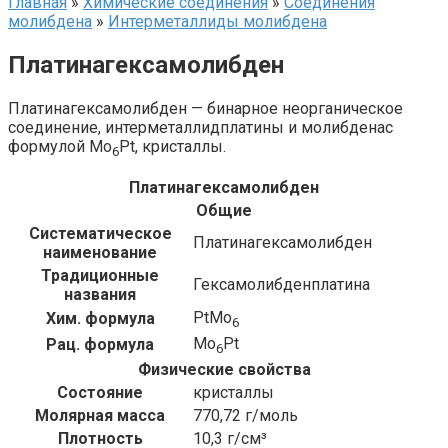
Главная
»
Химические соединения
»
Соединения
молибдена‎
»
Интерметаллиды молибдена‎
Платинагексамолибден
Платинагексамолибден — бинарное неорганическое
соединение, интерметаллидплатины и молибденас
формулой Mo
Pt, кристаллы.
6
Платинагексамолибден
Общие
Систематическое
Платинагексамолибден
наименование
Традиционные
Гексамолибденплатина
названия
PtMo
Хим. формула
6
Mo
Pt
Рац. формула
6
Физические свойства
Состояние
кристаллы
Молярная масса
770,72 г/моль
Плотность
10,3 г/см³