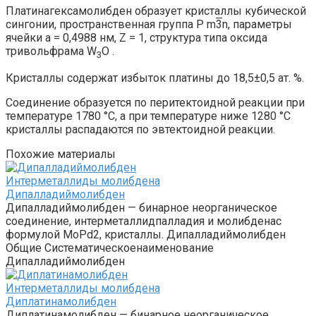
Платинагексамолибден образует кристаллы кубической
сингонии, пространственная группа P m
3
n, параметры
ячейки a = 0,4988 нм, Z = 1, структура типа оксида
тривольфрама W
O .
3
Кристаллы содержат избыток платины до 18,5±0,5 ат. %.
Соединение образуется по перитектоидной реакции при
температуре 1780 °С, а при температуре ниже 1280 °С
кристаллы распадаются по эвтектоидной реакции.
Похожие материалы
Интерметаллиды молибдена‎
Дипалладиймолибден
Дипалладиймолибден — бинарное неорганическое
соединение, интерметаллидпалладия и молибденас
формулой MoPd2, кристаллы. Дипалладиймолибден
Общие Систематическоенаименование
Дипалладиймолибден
Интерметаллиды молибдена‎
Диплатинамолибден
Диплатинамолибден — бинарное неорганическое