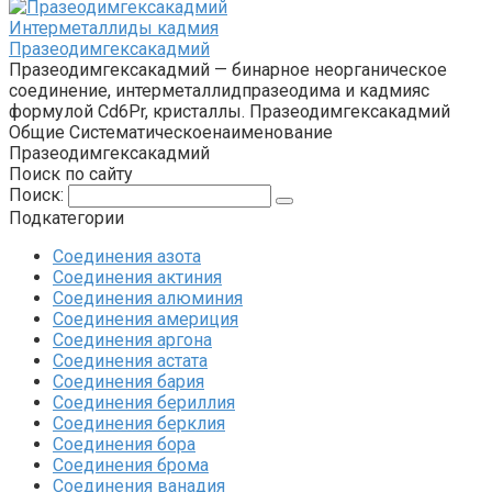
Интерметаллиды кадмия‎
Празеодимгексакадмий
Празеодимгексакадмий — бинарное неорганическое
соединение, интерметаллидпразеодима и кадмияс
формулой Cd6Pr, кристаллы. Празеодимгексакадмий
Общие Систематическоенаименование
Празеодимгексакадмий
Поиск по сайту
Поиск:
Подкатегории
Соединения азота
Соединения актиния
Соединения алюминия‎
Соединения америция‎
Соединения аргона‎
Соединения астата‎
Соединения бария
Соединения бериллия‎
Соединения берклия
Соединения бора‎
Соединения брома‎
Соединения ванадия‎