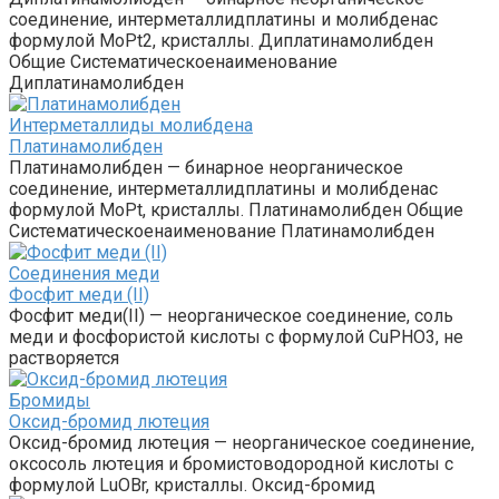
соединение, интерметаллидплатины и молибденас
формулой MoPt2, кристаллы. Диплатинамолибден
Общие Систематическоенаименование
Диплатинамолибден
Интерметаллиды молибдена‎
Платинамолибден
Платинамолибден — бинарное неорганическое
соединение, интерметаллидплатины и молибденас
формулой MoPt, кристаллы. Платинамолибден Общие
Систематическоенаименование Платинамолибден
Соединения меди
Фосфит меди (II)
Фосфит меди(II) — неорганическое соединение, соль
меди и фосфористой кислоты с формулой CuPHO3, не
растворяется
Бромиды‎
Оксид-бромид лютеция
Оксид-бромид лютеция — неорганическое соединение,
оксосоль лютеция и бромистоводородной кислоты с
формулой LuOBr, кристаллы. Оксид-​бромид