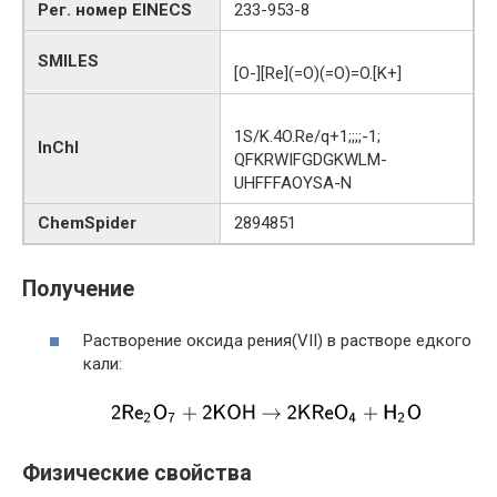
Рег. номер EINECS
233-953-8
SMILES
[O-][Re](=O)(=O)=O.[K+]
1S/K.4O.Re/q+1;;;;-1;
InChI
QFKRWIFGDGKWLM-
UHFFFAOYSA-N
ChemSpider
2894851
Получение
Растворение оксида рения(VII) в растворе едкого
кали:
Физические свойства