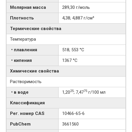
Молярная масса
289,30 г/моль
Плотность
4,38; 4,887 г/см³
Термические свойства
Температура
• плавления
518; 553 °C
• кипения
1367 °C
Химические свойства
Растворимость
25
75
• в воде
1,20
; 7,47
г/100 мл
Классификация
Рег. номер CAS
10466-65-6
PubChem
3661560