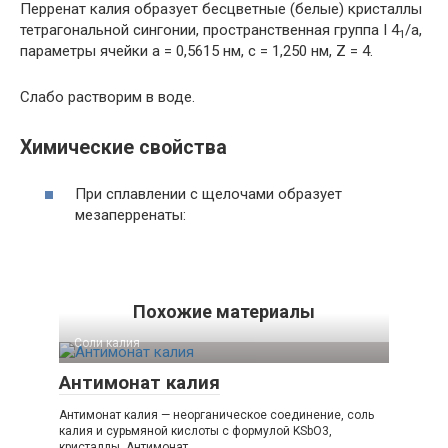
Перренат калия образует бесцветные (белые) кристаллы
тетрагональной сингонии, пространственная группа I 4
/a,
1
параметры ячейки a = 0,5615 нм, c = 1,250 нм, Z = 4.
Слабо растворим в воде.
Химические свойства
При сплавлении с щелочами образует
мезаперренаты:
Похожие материалы
Соли калия‎
Антимонат калия
Антимонат калия — неорганическое соединение, соль
калия и сурьмяной кислоты с формулой KSbO3,
кристаллы. Антимонат