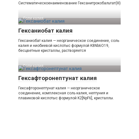
Систематическоенаименование Гексанитрокобальтат​(III)​
Соли калия‎
Гексаниобат калия
Гексаниобат калия — неорганическое соединение, соль
калия и ниобиевой кислотыс формулой K8Nb6O19,
бесцветные кристаллы, растворяется
Соли калия‎
Гексафторонептунат калия
Гексафторонептунат калия — неорганическое
соединение, комплексная соль калия, нептуния и
плавиковой кислотыс формулой K2[NpF6], кристаллы.