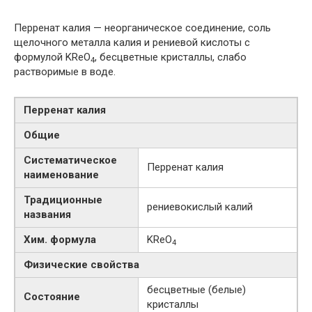
Перренат калия — неорганическое соединение, соль
щелочного металла калия и рениевой кислоты с
формулой KReO
, бесцветные кристаллы, слабо
4
растворимые в воде.
Перренат калия
Общие
Систематическое
Перренат калия
наименование
Традиционные
рениевокислый калий
названия
Хим. формула
KReO
4
Физические свойства
бесцветные (белые)
Состояние
кристаллы