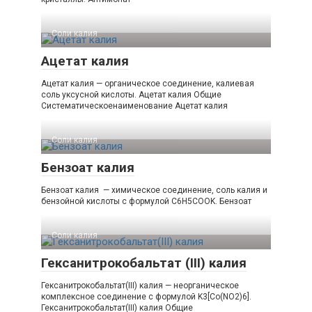
Соли калия‎
Ацетат калия
Ацетат калия — органическое соединение, калиевая
соль уксусной кислоты. Ацетат калия Общие
Систематическоенаименование Ацетат калия
Соли калия‎
Бензоат калия
Бензоат калия — химическое соединение, соль калия и
бензойной кислоты с формулой C6H5COOK. Бензоат
Соли калия‎
Гексанитрокобальтат (III) калия
Гексанитрокобальтат(III) калия — неорганическое
комплексное соединение с формулой K3[Co(NO2)6].
Гексанитрокобальтат​(III)​ калия Общие