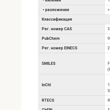
• кипения
1
• разложения
>
Классификация
Рег. номер CAS
3
PubChem
9
Рег. номер EINECS
2
SMILES
F
(
InChI
1
S
RTECS
R
ChEBI
3