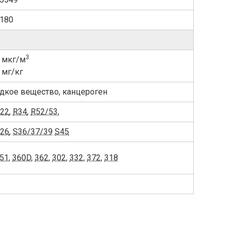
180
3
 мкг/м
 мг/кг
дкое вещество, канцероген
22
,
R34
,
R52/53
,
26
,
S36/37/39
S45
51
,
360D
,
362
,
302
,
332
,
372
,
318