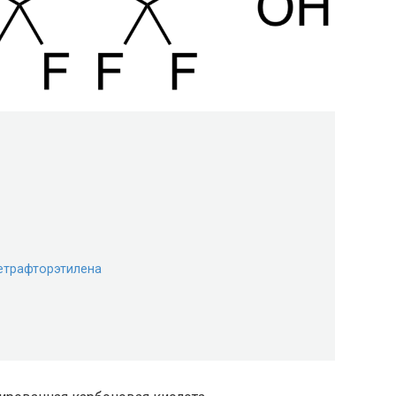
тетрафторэтилена