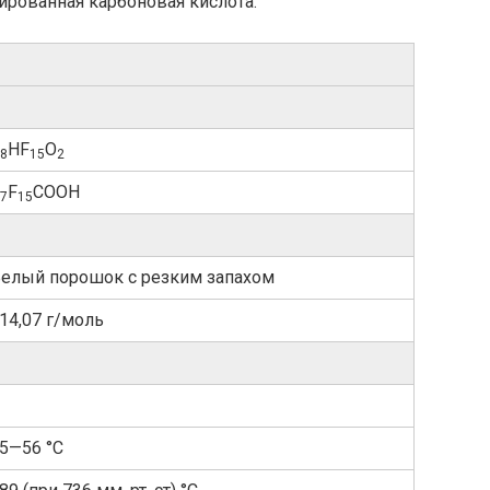
ированная карбоновая кислота.
HF
O
8
15
2
F
COOH
7
15
елый порошок с резким запахом
14,07 г/моль
5—56 °C