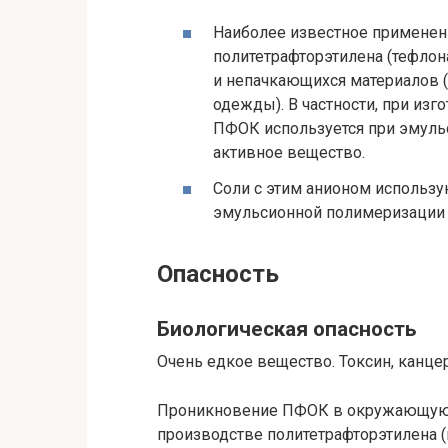
Наиболее известное применени
политетрафторэтилена (тефлон
и непачкающихся материалов 
одежды). В частности, при изг
ПФОК используется при эмуль
активное вещество.
Соли с этим анионом использую
эмульсионной полимеризации 
Опасность
Биологическая опасность
Очень едкое вещество. Токсин, канце
Проникновение ПФОК в окружающую с
производстве политетрафторэтилена (