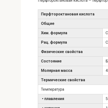
Перфтороктановая кислота — перфтор
Перфтороктановая кислота
Общие
Хим. формула
C
Рац. формула
C
Физические свойства
Состояние
Б
Молярная масса
4
Термические свойства
Температура
• плавления
5