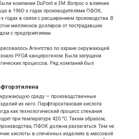
были компании DuPont и 3M. Вопрос о влиянии
ще в 1960-х годах производителями ПФОК,
-х годах в связи с расширением производства. В
 сотни миллионов долларов от пострадавших
дом с предприятиями.
тересовалось Агентство по охране окружающей
ризнало PFOA канцерогеном. Была запущена
гических процессов. Ряд компаний был
афторэтилена
 окружающую среду — производственные
изделий из него. Перфтороктановая кислота
тогда как технологический процесс спекания
одит при температуре 420 °C. Таким образом,
производства, ПФОК должна разлагаться. Тем не
чие кислоты в спечённых изделиях в массовой