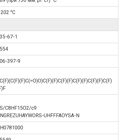
89 (при 736 мм. рт. ст) °C
 202 °C
35-67-1
554
06-397-9
C(F)(C(F)(F)C(=O)O)C(F)(F)C(F)(F)C(F)(F)C(F)(F)C(F)
F)F
S/C8HF15O2/c9
NGREZUHAYWORS-UHFFFAOYSA-N
H0781000
5549