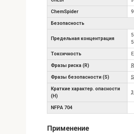
ChemSpider
9
Безопасность
5
Предельная концентрация
5
Токсичность
Е
Фразы риска (R)
R
Фразы безопасности (S)
S
Краткие характер. опасности
3
(H)
NFPA 704
Применение