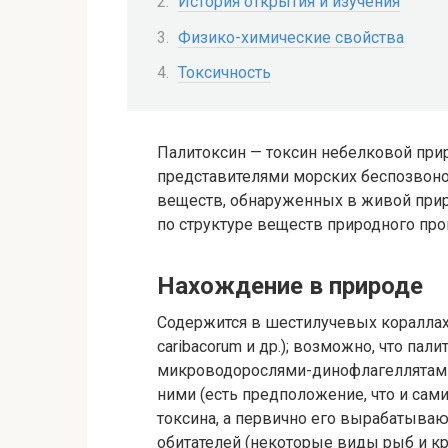
История открытия и изучения
Физико-химические свойства
Токсичность
Палитоксин — токсин небелковой пр
представителями морских беспозвоно
веществ, обнаруженных в живой прир
по структуре веществ природного пр
Нахождение в природе
Содержится в шестилучевых кораллах зоа
caribacorum и др.); возможно, что пал
микроводорослями-динофлагеллятами 
ними (есть предположение, что и са
токсина, а первично его вырабатываю
обитателей (некоторые виды рыб и кр