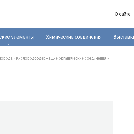
О сайте
ские элементы
Химические соединения
Выставк
лорода‎
»
Кислородсодержащие органические соединения‎
»