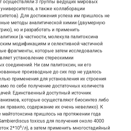
ет осуществляли 3 группы ведущих мировых
 университетов, а также коллаборации
ситетов). Для достижения успеха им пришлось не
нные методы аналитической химии (двумерную
ию), но и разработать и применить
литики (в частности, молекула палитоксина
еским модификациям и селективной частичной
ные фрагменты, которые затем исследовались
авляет установление стереохимии
х соединений. Ни сам палитоксин, ни его
ованные производные до сих пор не удалось
елью применения для установления их строения
само по себе получение достаточных количеств
дачей. Единственный доступный источник
анизмов, которые осуществляют биосинтез либо
ак правило, содержание их очень невелико). К
е майтотоксина пришлось на протяжении года
ambierdiscus toxicus для получения около 4000
6
еток 2*10
/л), а затем применить многостадийный