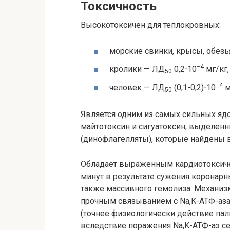
Токсичность
Высокотоксичен для теплокровных:
морские свинки, крысы, обез
−4
кролики — ЛД
0,2⋅10
мг/кг,
50
−4
человек — ЛД
(0,1-0,2)⋅10
м
50
Является одним из самых сильных яд
майтотоксин и сигуатоксин, выделен
(динофлагелляты), которые найдены в
Обладает выраженным кардиотоксичес
минут в результате сужения коронарн
также массивного гемолиза. Механиз
прочным связыванием с Na,K-АТФ-аза
(точнее физиологически действие пал
вследствие поражения Na,K-АТФ-аз се