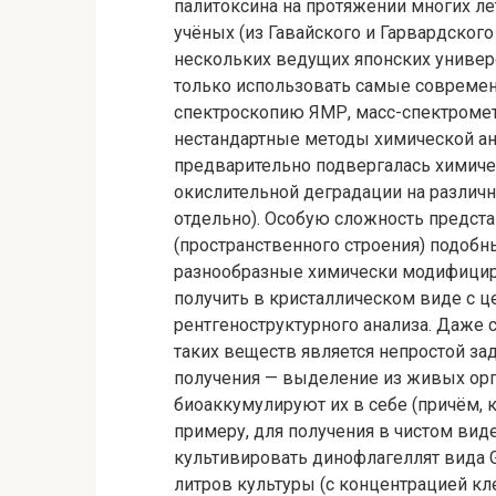
палитоксина на протяжении многих л
учёных (из Гавайского и Гарвардского
нескольких ведущих японских универ
только использовать самые совреме
спектроскопию ЯМР, масс-спектрометр
нестандартные методы химической ана
предварительно подвергалась химич
окислительной деградации на различ
отдельно). Особую сложность предст
(пространственного строения) подобны
разнообразные химически модифицир
получить в кристаллическом виде с ц
рентгеноструктурного анализа. Даже 
таких веществ является непростой за
получения — выделение из живых орг
биоаккумулируют их в себе (причём, к
примеру, для получения в чистом вид
культивировать динофлагеллят вида G
литров культуры (с концентрацией кл