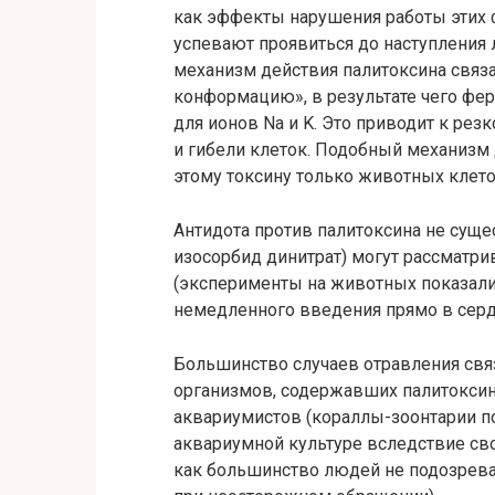
как эффекты нарушения работы этих ф
успевают проявиться до наступления 
механизм действия палитоксина связа
конформацию», в результате чего фе
для ионов Na и K. Это приводит к ре
и гибели клеток. Подобный механизм 
этому токсину только животных клеток
Антидота против палитоксина не суще
изосорбид динитрат) могут рассматри
(эксперименты на животных показали 
немедленного введения прямо в серд
Большинство случаев отравления свя
организмов, содержавших палитоксин
аквариумистов (кораллы-зоонтарии п
аквариумной культуре вследствие сво
как большинство людей не подозревае