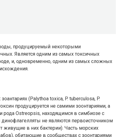
ироды, продуцируемый некоторыми
чных. Является одним из самых токсичных
оде, и, одновременно, одним из самых сложных
оисхождения.
нтариях (Palythoa toxica, P. tuberculosa, P.
итоксин продуцируется не самими зоонтариями, а
рода Ostreopsis, находящимся в симбиозе с
ми динофлагелляты не являются первоисточником
т живущие в них бактерии). Часть морских
абов), обитающие в сообществах с зоонтариями