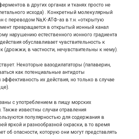
ерментов в других органах и тканях просто не
летального исхода) . Конкретный молекулярный
н с переводом Na,K-АТФ-аз в т.н. «открытую
рмент превращается в открытый ионный канал
зкому нарушению естественного ионного градиента
действия обуславливает чувствительность к
 (дрожжи, в частности, нечувствительны к нему).
ствует. Некоторые вазодилататоры (папаверин,
ваться как потенциальные антидоты
эффективность их действия, но только в случае
це).
заны с употреблением в пищу морских
. Также известны случаи отравления
ользуются популярностью для содержания в
ей яркой и разнообразной окраски, в то время
т об опасности, которую они могут представлять