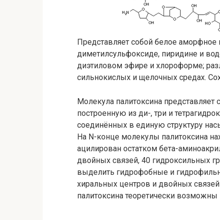
Представляет собой белое аморфное 
диметилсульфоксиде, пиридине и воде,
диэтиловом эфире и хлороформе; разла
сильнокислых и щелочных средах. Сох
Молекула палитоксина представляет 
построенную из ди-, три и тетрагидр
соединённых в единую структуру на
На N-конце молекулы палитоксина нах
ацилирован остатком бета-аминоакри
двойных связей, 40 гидроксильных гр
выделить гидрофобные и гидрофильн
хиральных центров и двойных связей
палитоксина теоретически возможны 