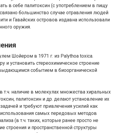
ать в себе палитоксин (с употреблением в пищу
 связано большинство случае отравления людей
аити и Гавайских островов издавна использовали
нного оружия.
чения
м Шойером в 1971 г. из Palythoa toxica.
ру и установить стереохимическое строение
сь выдающимся событием в биоорганической
в т.ч. наличие в молекулах множества хиральных
оксин, палитоксин и др. делают установление их
 задачей и требуют привлечения усилий как
и использования самых передовых методов
лиза (в т.ч. таких, которые ранее просто не
ие строения и пространственной структуры