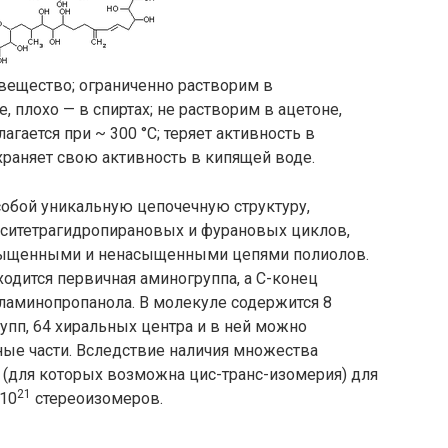
вещество; ограниченно растворим в
 плохо — в спиртах; не растворим в ацетоне,
гается при ~ 300 °C; теряет активность в
раняет свою активность в кипящей воде.
собой уникальную цепочечную структуру,
окситетрагидропирановых и фурановых циклов,
сыщенными и ненасыщенными цепями полиолов.
одится первичная аминогруппа, а С-конец
ламинопропанола. В молекуле содержится 8
упп, 64 хиральных центра и в ней можно
ые части. Вследствие наличия множества
 (для которых возможна цис-транс-изомерия) для
21
10
стереоизомеров.