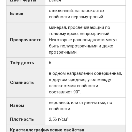
Цвет черты
Белая
стеклянный, на плоскостях
Блеск
спайности перламутровый.
минерал, просвечивающий по
тонкому краю, непрозрачный.
Прозрачность
Некоторые разновидности могут
быть полупрозрачными и даже
прозрачными.
Твёрдость
6
в одном направлении совершенная,
в другом средняя, угол между
Спайность
плоскостями спайности
составляет 90°.
неровный, или ступенчатый, по
Излом
спайности.
Плотность
2,56 г/см³
Кристаллографические свойства