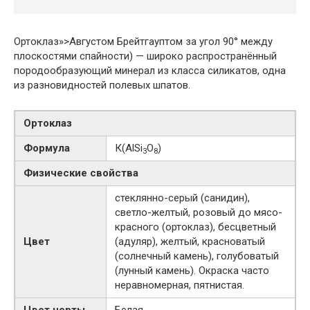
Ортоклаз»>Августом Брейтгауптом за угол 90° между
плоскостями спайности) — широко распространённый
породообразующий минерал из класса силикатов, одна
из разновидностей полевых шпатов.
Ортоклаз
Формула
К(АlSi
О
)
3
8
Физические свойства
стеклянно-серый (санидин),
светло-желтый, розовый до мясо-
красного (ортоклаз), бесцветный
Цвет
(адуляр), желтый, красноватый
(солнечный камень), голубоватый
(лунный камень). Окраска часто
неравномерная, пятнистая.