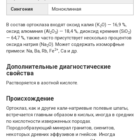
Сингония
Моноклинная
В состав ортоклаза входят оксид калия (К
O) — 16,9 %,
2
оксид алюминия (Al
O
) — 18,4 %, диоксид кремния (SiO
)
2
3
2
— 64,7 %, также часто присутствует несколько процентов
оксида натрия (Na
O). Может содержать изоморфные
2
2+
примеси: Na, Ba, Rb, Fe
, Ca и др.
Дополнительные диагностические
свойства
Растворяется в азотной кислоте.
Происхождение
Ортоклаз, как и другие кали-натриевые полевые шпаты,
встречается главным образом в кислых, иногда в средних
по кислотности изверженных породах.
Породообразующий минерал гранитов, сиенитов,
некоторых древних эффузивов и гнейсов. Иногда