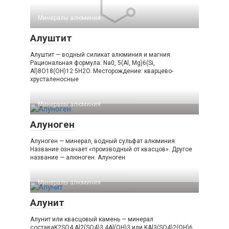
Минералы алюминия‎
Алуштит
Алуштит — водный силикат алюминия и магния.
Рациональная формула: Na0, 5(Al, Mg)6(Si,
Al)8O18(OH)12·5H2O. Месторождение: кварцево-
хрусталеносные
Минералы алюминия‎
Алуноген
Алуноген — минерал, водный сульфат алюминия.
Название означает «производный от квасцов». Другое
название — алюноген. Алуноген
Минералы алюминия‎
Алунит
Алунит или квасцовый камень — минерал
составаK2SO4·Al2(SO4)3·4Al(OH)3 или KAl3(SO4)2(OH)6.