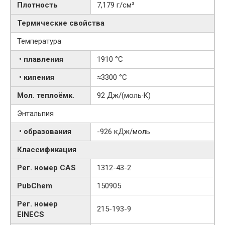
Плотность
7,179 г/см³
Термические свойства
Температура
• плавления
1910 °C
• кипения
≈3300 °C
Мол. теплоёмк.
92 Дж/(моль·К)
Энтальпия
• образования
-926 кДж/моль
Классификация
Рег. номер CAS
1312-43-2
PubChem
150905
Рег. номер
215-193-9
EINECS