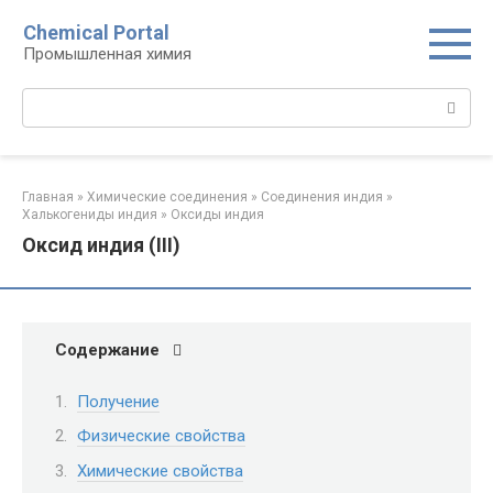
Перейти
Chemical Portal
к
Промышленная химия
контенту
Поиск:
Главная
»
Химические соединения
»
Соединения индия
»
Халькогениды индия‎
»
Оксиды индия‎
Оксид индия (III)
Содержание
Получение
Физические свойства
Химические свойства