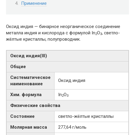
Применение
Оксид индия — бинарное неорганическое соединение
металла индия и кислорода с формулой In
O
, светло-
2
3
жёлтые кристаллы, полупроводник.
Оксид индия​(III)​
Общие
Систематическое
Оксид индия
наименование
Хим. формула
In
O
2
3
Физические свойства
Состояние
светло-жёлтые кристаллы
Молярная масса
277,64 г/моль