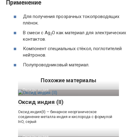
Применение
Для получения прозрачных токопроводящих
плёнок.
В смеси с Ag
O как материал для электрических
2
контактов.
Компонент специальных стёкол, поглотителей
нейтронов.
Полупроводниковый материал.
Похожие материалы
Оксиды индия‎
Оксид индия (II)
Оксид индия(II) — бинарное неорганическое
соединение металла индия и кислорода с формулой
InO, серый
Оксиды индия‎