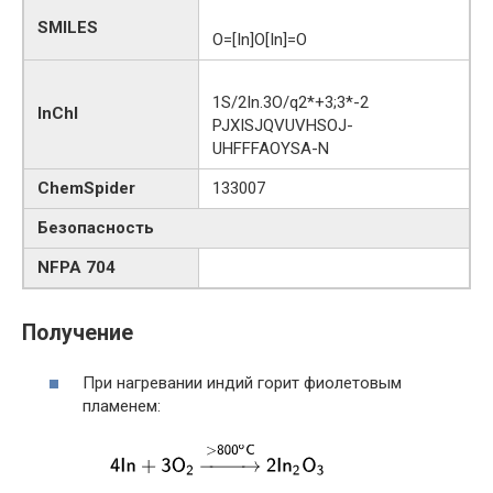
SMILES
O=[In]O[In]=O
1S/2In.3O/q2*+3;3*-2
InChI
PJXISJQVUVHSOJ-
UHFFFAOYSA-N
ChemSpider
133007
Безопасность
NFPA 704
Получение
При нагревании индий горит фиолетовым
пламенем: