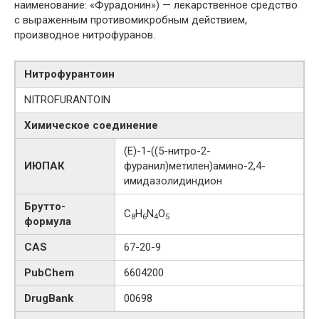
наименование: «Фурадонин») — лекарственное средство
с выраженным противомикробным действием,
производное нитрофуранов.
Нитрофурантоин
NITROFURANTOIN
Химическое соединение
(E)-1-((5-нитро-2-
ИЮПАК
фуранил)метилен)амино-2,4-
имидазолидиндион
Брутто-
C
H
N
O
8
6
4
5
формула
CAS
67-20-9
PubChem
6604200
DrugBank
00698