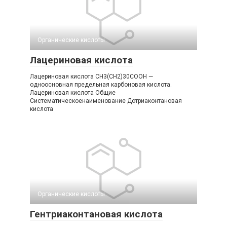
Органические кислоты‎
Лацериновая кислота
Лацериновая кислота CH3(CH2)30COOH —
одноосновная предельная карбоновая кислота.
Лацериновая кислота Общие
Систематическоенаименование Дотриаконтановая
кислота
Органические кислоты‎
Гентриаконтановая кислота