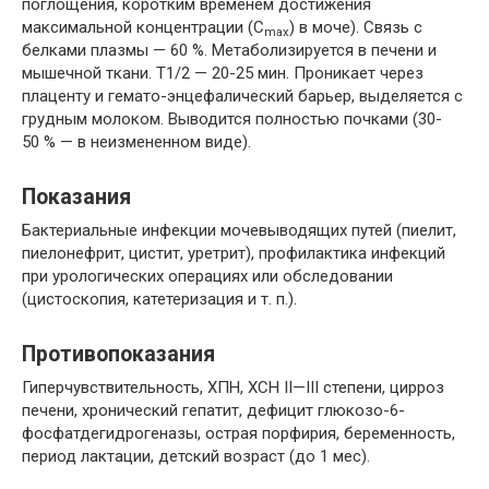
поглощения, коротким временем достижения
максимальной концентрации (C
) в моче). Связь с
max
белками плазмы — 60 %. Метаболизируется в печени и
мышечной ткани. T1/2 — 20-25 мин. Проникает через
плаценту и гемато-энцефалический барьер, выделяется с
грудным молоком. Выводится полностью почками (30-
50 % — в неизмененном виде).
Показания
Бактериальные инфекции мочевыводящих путей (пиелит,
пиелонефрит, цистит, уретрит), профилактика инфекций
при урологических операциях или обследовании
(цистоскопия, катетеризация и т. п.).
Противопоказания
Гиперчувствительность, ХПН, ХСН II—III степени, цирроз
печени, хронический гепатит, дефицит глюкозо-6-
фосфатдегидрогеназы, острая порфирия, беременность,
период лактации, детский возраст (до 1 мес).