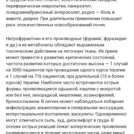
периферическая невропатия, панкреатит,
псевдомембранозный энтероколит, редко — боль в
животе, диарея. При длительном применении повышает
риск злокачественных новообразований почек.
Нитрофурантоин и его производные (фурамаг, фуразидин
и др.) и их метаболиты обладают выраженным
токсическим действием на легочную ткань. Их прием
может привести к развитию критических состояний,
частота развития которых достаточно высока — 1 случай
на 5000 пациентов при проведении одного курса терапии
и 1 случай на 716 пациентов, при длительной (10 и более
курсов) терапии. Наиболее часто встречаются острые
формы, проявляющиеся одышкой, кашлем с мокротой
или без неё, лихорадкой, миалгиями, эозинофилией,
бронхоспазмом. В легких может наблюдаться лобарная
инфильтрация, альвеолярная и плевральная экссудация,
интерстициальное воспаление, васкулиты. Одновременно
могут отмечаться сыпь, зуд, дискомфорт в груди. В
основе острых реакций лежат аллергические проявления,
развивающиеся в течение нескольких часов, реже минут.