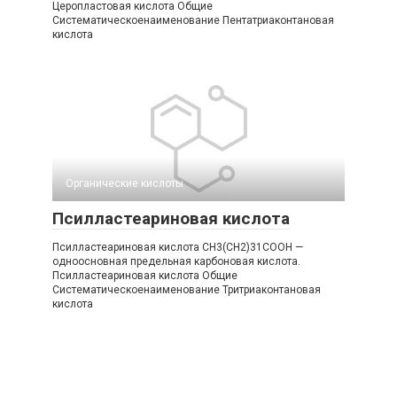
Церопластовая кислота Общие
Систематическоенаименование Пентатриаконтановая
кислота
Органические кислоты‎
Псилластеариновая кислота
Псилластеариновая кислота CH3(CH2)31COOH —
одноосновная предельная карбоновая кислота.
Псилластеариновая кислота Общие
Систематическоенаименование Тритриаконтановая
кислота