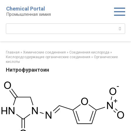
Перейти
Chemical Portal
к
Промышленная химия
контенту
Поиск:
Главная
»
Химические соединения
»
Соединения кислорода‎
»
Кислородсодержащие органические соединения‎
»
Органические
кислоты‎
Нитрофурантоин