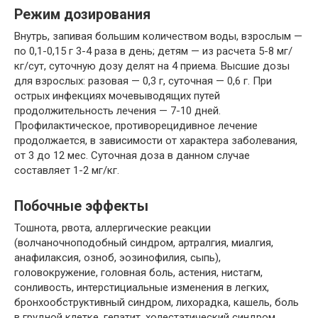
Режим дозирования
Внутрь, запивая большим количеством воды, взрослым —
по 0,1-0,15 г 3-4 раза в день; детям — из расчета 5-8 мг/
кг/сут, суточную дозу делят на 4 приема. Высшие дозы
для взрослых: разовая — 0,3 г, суточная — 0,6 г. При
острых инфекциях мочевыводящих путей
продолжительность лечения — 7-10 дней.
Профилактическое, противорецидивное лечение
продолжается, в зависимости от характера заболевания,
от 3 до 12 мес. Суточная доза в данном случае
составляет 1-2 мг/кг.
Побочные эффекты
Тошнота, рвота, аллергические реакции
(волчаночноподобный синдром, артралгия, миалгия,
анафилаксия, озноб, эозинофилия, сыпь),
головокружение, головная боль, астения, нистагм,
сонливость, интерстициальные изменения в легких,
бронхообструктивный синдром, лихорадка, кашель, боль
в грудной клетке, гепатит, холестатический синдром,