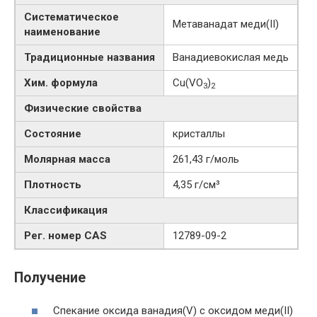
Систематическое
Метаванадат меди​(II)​
наименование
Традиционные названия
Ванадиевокислая медь
Хим. формула
Cu(VO
)
3
2
Физические свойства
Состояние
кристаллы
Молярная масса
261,43 г/моль
Плотность
4,35 г/см³
Классификация
Рег. номер CAS
12789-09-2
Получение
Спекание оксида ванадия(V) с оксидом меди(II)