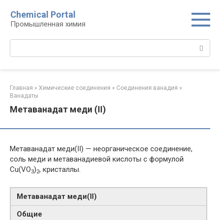
Перейти
Chemical Portal
к
Промышленная химия
контенту
Поиск:
Главная
»
Химические соединения
»
Соединения ванадия‎
»
Ванадаты‎
Метаванадат меди (II)
Метаванадат меди(II) — неорганическое соединение,
соль меди и метаванадиевой кислоты с формулой
Cu(VO
)
, кристаллы.
3
2
Метаванадат меди​(II)​
Общие