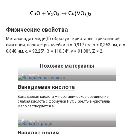
Физические свойства
Метаванадат меди(II) образует кристаллы триклинной
сингонии, параметры ячейки a = 0,917 нм, b = 0,353 нм, c =
0,648 нм, α = 92,25°, β = 110,34°, γ = 91,88°, Z = 2.
Похожие материалы
Ванадаты‎
Ванадиевая кислота
Ванадиевая кислота — неорганическое соединение,
слабая кислота с формулой HVO3, жёлтые кристаллы,
мало растворяется в
Ванадаты‎
Ванадат родия