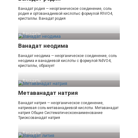
Ванадат родия — неорганическое соединение, соль
родия и ортованадиевой кислотыс формулой RhVO4,
кристаллы. Ванадат родия
Ванадаты‎
Ванадат неодима
Ванадат неодима — неорганическое соединение, соль
неодима и ванадиевой кислоты с формулой NdVO4,
кристаллы, образует
Ванадаты‎
Метаванадат натрия
Ванадат натрия — неорганическое соединение,
натриевая соль метаванадиевой кислоты. Метаванадат
натрия Общие Систематическоенаименование
Триоксованадат натрия
Ванадаты‎