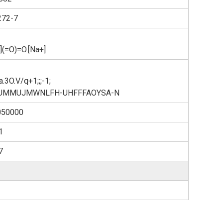
272-7
V](=O)=O.[Na+]
.3O.V/q+1;;;-1;
UMMUJMWNLFH-UHFFFAOYSA-N
50000
1
7