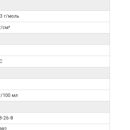
93 г/моль
г/см³
°C
г/100 мл
8-26-8
882