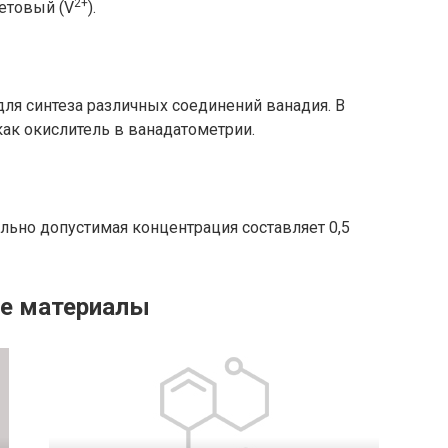
2+
летовый (V
).
ля синтеза различных соединений ванадия. В
как окислитель в ванадатометрии.
ельно допустимая концентрация составляет 0,5
е материалы