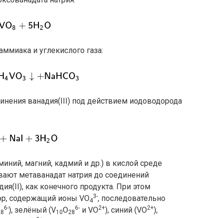
аммиака и углекислого газа:
нения ванадия(III) под действием иодоводорода
иний, магний, кадмий и др.) в кислой среде
вают метаванадат натрия до соединений
адия(II), как конечного продукта. При этом
3-
ор, содержащий ионы VO
, последовательно
4
6-
6-
2+
2+
), зелёный (V
O
и VO
), синий (VO
),
28
10
28