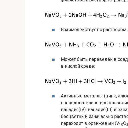
Взаимодействует с раствором 
Может быть переведён в соеди
в кислой среде:
Активные металлы (цинк, алюм
последовательно восстанавли
ванадия(IV), ванадия(III) и ван
бесцветный изначально раств
переходит в оранжевый (V
O
10