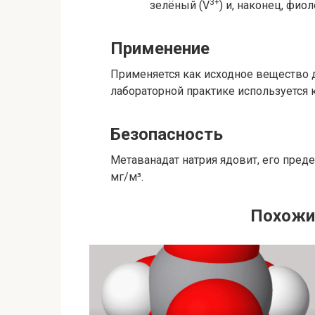
3+
зелёный (V
) и, наконец, фио
Применение
Применяется как исходное вещество д
лабораторной практике используется 
Безопасность
Метаванадат натрия ядовит, его пред
мг/м³.
Похожи