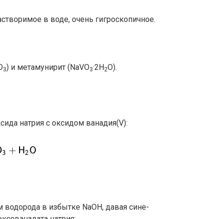
створимое в воде, очень гигроскопичное.
O
) и метамунирит (NaVO
·2H
O).
3
3
2
сида натрия с оксидом ванадия(V):
 водорода в избытке NaOH, давая сине-
ксованадата натрия: