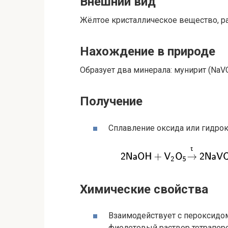
Внешний вид
Жёлтое кристаллическое вещество, ра
Нахождение в природе
Образует два минерала: мунирит (NaV
Получение
Сплавление оксида или гидрок
Химические свойства
Взаимодействует с пероксидом
фиолетовый раствор тетраперо