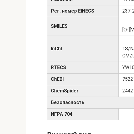
Рег. номер EINECS
237-
SMILES
[O-][
InChI
1S/Na
CMZ
RTECS
YW10
ChEBI
7522
ChemSpider
2442
Безопасность
NFPA 704