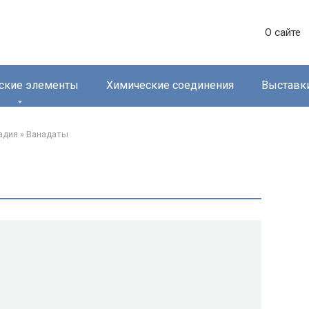
О сайте
ские элементы
Химические соединения
Выставк
дия‎
»
Ванадаты‎