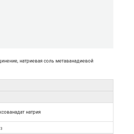
динение, натриевая соль метаванадиевой
ксованадат натрия
O
3