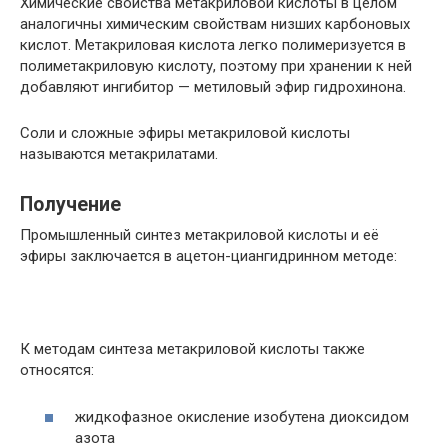
Химические свойства метакриловой кислоты в целом
аналогичны химическим свойствам низших карбоновых
кислот. Метакриловая кислота легко полимеризуется в
полиметакриловую кислоту, поэтому при хранении к ней
добавляют ингибитор — метиловый эфир гидрохинона.
Соли и сложные эфиры метакриловой кислоты
называются метакрилатами.
Получение
Промышленный синтез метакриловой кислоты и её
эфиры заключается в ацетон-циангидринном методе:
К методам синтеза метакриловой кислоты также
относятся:
жидкофазное окисление изобутена диоксидом
азота