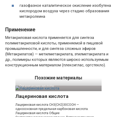
газофазное каталитическое окисление изобутена
кислородом воздуха через стадию образования
метакролеина
Применение
Метакриловая кислота применяется для синтеза
полиметакриловой кислоты, применяемой в пищевой
промышленности, и для синтеза сложных эфиров
(Метакрилатов) — метилметакрилата, этилметакрилата и
др., полимеры которых являются широко используемым
конструкционным материалом (плексиглас, оргстекло).
Похожие материалы
Органические кислоты‎
Лацериновая кислота
Лацериновая кислота CH3(CH2)30COOH —
одноосновная предельная карбоновая кислота.
Лацериновая кислота Общие