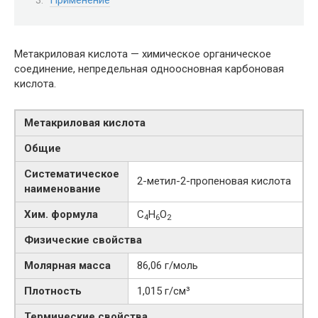
Метакриловая кислота — химическое органическое
соединение, непредельная одноосновная карбоновая
кислота.
Метакриловая кислота
Общие
Систематическое
2-​метил-​2-​пропеновая кислота
наименование
Хим. формула
C
H
O
4
6
2
Физические свойства
Молярная масса
86,06 г/моль
Плотность
1,015 г/см³
Термические свойства