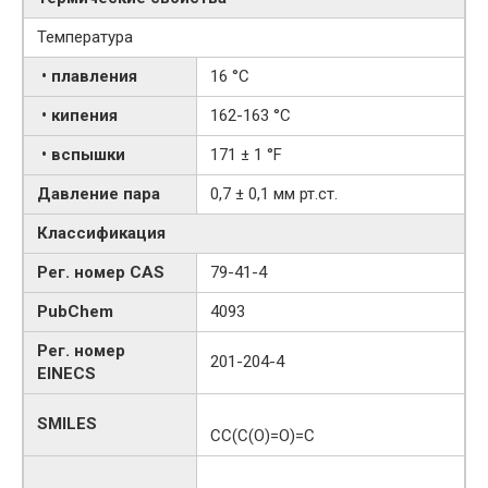
Температура
• плавления
16 °C
• кипения
162-163 °C
• вспышки
171 ± 1 °F
Давление пара
0,7 ± 0,1 мм рт.ст.
Классификация
Рег. номер CAS
79-41-4
PubChem
4093
Рег. номер
201-204-4
EINECS
SMILES
CC(C(O)=O)=C