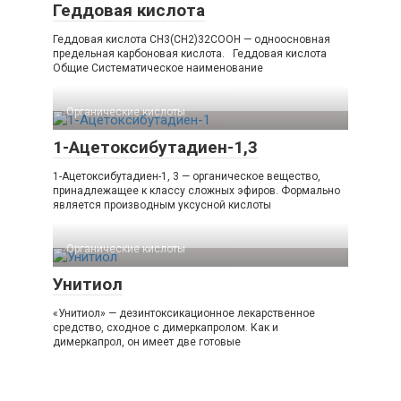
Геддовая кислота
Геддовая кислота CH3(CH2)32COOH — одноосновная
предельная карбоновая кислота. Геддовая кислота
Общие Систематическое наименование
Органические кислоты‎
1-Ацетоксибутадиен-1,3
1-Ацетоксибутадиен-1, 3 — органическое вещество,
принадлежащее к классу сложных эфиров. Формально
является производным уксусной кислоты
Органические кислоты‎
Унитиол
«Унитиол» — дезинтоксикационное лекарственное
средство, сходное с димеркапролом. Как и
димеркапрол, он имеет две готовые