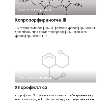
Азотистые гетероциклы‎
Копропорфириноген III
В метаболизме порфирина, фермент уропорфириноген III
декарбоксилпза создаёт копропорфириноген III из
уропорфириногена III, а
Азотистые гетероциклы‎
Хлорофилл c3
Хлорофилл c3 — форма хлорофилла c, обнаруженная у
кокколитофориды Emiliania huxleyi, и определённая как