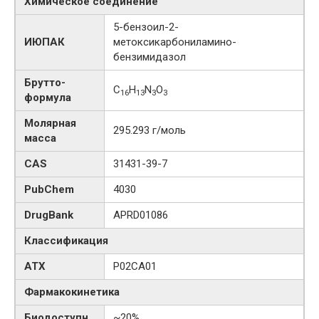
Химическое соединение
5-бензоил-2-
ИЮПАК
метоксикарбониламино-
бензимидазол
Брутто-
C
H
N
O
16
13
3
3
формула
Молярная
295.293 г/моль
масса
CAS
31431-39-7
PubChem
4030
DrugBank
APRD01086
Классификация
АТХ
P02CA01
Фармакокинетика
Биодоступн.
~20%