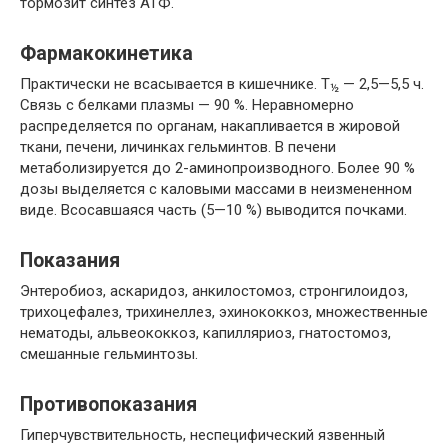
тормозит синтез АТФ.
Фармакокинетика
Практически не всасывается в кишечнике.
T
— 2,5—5,5 ч.
½
Связь с белками плазмы — 90 %. Неравномерно
распределяется по органам, накапливается в жировой
ткани, печени, личинках гельминтов. В печени
метаболизируется до 2-аминопроизводного. Более 90 %
дозы выделяется с каловыми массами в неизмененном
виде. Всосавшаяся часть (5—10 %) выводится почками.
Показания
Энтеробиоз, аскаридоз, анкилостомоз, стронгилоидоз,
трихоцефалез, трихинеллез, эхинококкоз, множественные
нематоды, альвеококкоз, капилляриоз, гнатостомоз,
смешанные гельминтозы.
Противопоказания
Гиперчувствительность, неспецифический язвенный