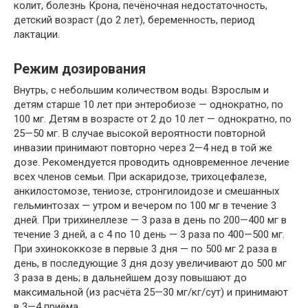
колит, болезнь Крона, печёночная недостаточность,
детский возраст (до 2 лет), беременность, период
лактации.
Режим дозирования
Внутрь, с небольшим количеством воды. Взрослым и
детям старше 10 лет при энтеробиозе — однократно, по
100 мг. Детям в возрасте от 2 до 10 лет — однократно, по
25—50 мг. В случае высокой вероятности повторной
инвазии принимают повторно через 2—4 нед в той же
дозе. Рекомендуется проводить одновременное лечение
всех членов семьи. При аскаридозе, трихоцефалезе,
анкилостомозе, тениозе, стронгилоидозе и смешанных
гельминтозах — утром и вечером по 100 мг в течение 3
дней. При трихинеллезе — 3 раза в день по 200—400 мг в
течение 3 дней, а с 4 по 10 день — 3 раза по 400—500 мг.
При эхинококкозе в первые 3 дня — по 500 мг 2 раза в
день, в последующие 3 дня дозу увеличивают до 500 мг
3 раза в день; в дальнейшем дозу повышают до
максимальной (из расчёта 25—30 мг/кг/сут) и принимают
в 3—4 приёма.