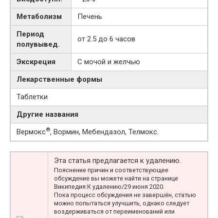
Метаболизм
Печень
Период
от 2.5 до 6 часов
полувывед.
Экскреция
С мочой и желчью
Лекарственные формы
Таблетки
Другие названия
®
Вермокс
, Вормин, Мебендазол, Телмокс.
Эта статья предлагается к удалению.
Пояснение причин и соответствующее
обсуждение вы можете найти на странице
Википедия:К удалению/29 июня 2020.
Пока процесс обсуждения не завершён, статью
можно попытаться улучшить, однако следует
воздерживаться от переименований или