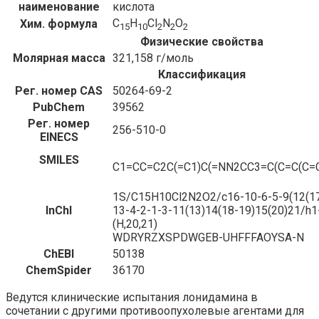
наименование
кислота
C
H
Cl
N
O
Хим. формула
15
10
2
2
2
Физические свойства
Молярная масса
321,158 г/моль
Классификация
Рег. номер CAS
50264-69-2
PubChem
39562
Рег. номер
256-510-0
EINECS
SMILES
C1=CC=C2C(=C1)C(=NN2CC3=C(C=C(C=C3
1S/C15H10Cl2N2O2/c16-10-6-5-9(12(17
InChI
13-4-2-1-3-11(13)14(18-19)15(20)21/h1
(H,20,21)
WDRYRZXSPDWGEB-UHFFFAOYSA-N
ChEBI
50138
ChemSpider
36170
Ведутся клинические испытания лонидамина в
сочетании с другими противоопухолевые агентами для