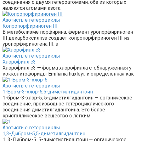
соединения с двумя гетероатомами, оба из которых
являются атомами азота.
Азотистые гетероциклы‎
Копропорфириноген III
В метаболизме порфирина, фермент уропорфириноген
III декарбоксилпза создаёт копропорфириноген III из
уропорфириногена III, а
Азотистые гетероциклы‎
Хлорофилл c3
Хлорофилл c3 — форма хлорофилла c, обнаруженная у
кокколитофориды Emiliania huxleyi, и определённая как
Азотистые гетероциклы‎
1-Бром-3-хлор-5,5-диметилгидантоин
1-бром-3-хлор-5, 5-диметилгидантоин — органическое
соединение, производное гетероциклического
соединения диметилгидантоина. Это белое
кристаллическое вещество с лёгким
Азотистые гетероциклы‎
1,3-Дибром-5,5-диметилгидантоин
1, 3-Дибром-5, 5-диметилгидантоин — органическое