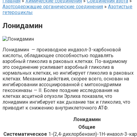
Главная
»
Химические соединения
»
Соединения азота
»
Азотсодержащие органические соединения
»
Азотистые
гетероциклы‎
Лонидамин
Лонидамин — производное индазол-3-карбоновой
кислоты, обладающее способностью подавлять
аэробный гликолиз в раковых клетках. По-видимому
это соединение усиливает аэробный гликолиз в
нормальных клетках, но ингибирует гликолиз в раковых
клетках. Механизм действия, скорее всего, основан на
ингибировании ассоциированной с митохондриями
гексокиназы — II. Более поздние исследования на
клетках асцитной опухоли Эрлиха показали, что
лонидамин ингибирует как дыхание так и гликолиз, что
приводит к снижению внутриклеточного АТФ.
Лонидамин
Общие
Систематическое
1-​​(2,4-​дихлорбензил)​-​1H-​иназол-​3-​к