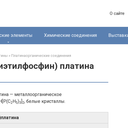
О сайте
ские элементы
Химические соединения
Выставк
тины‎
»
Платинаорганические соединения‎
иэтилфосфин) платина
тина — металлоорганическое
H[P(C
H
)
]
, белые кристаллы.
2
5
3
2
​платина