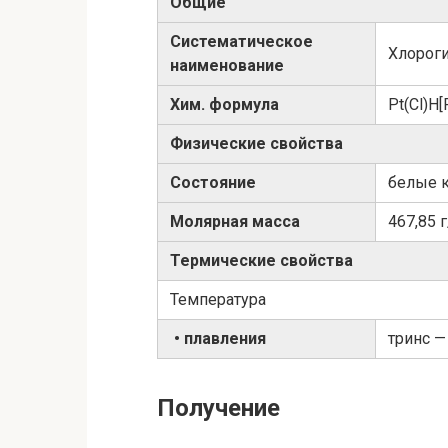
Общие
Систематическое
Хлороги
наименование
Хим. формула
Pt(Cl)H[
Физические свойства
Состояние
белые 
Молярная масса
467,85 
Термические свойства
Температура
• плавления
тринс —
Получение