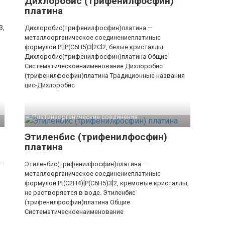
Дихлоробис (трифенилфосфин)
платина
3,
Дихлоробис(трифенилфосфин)платина —
металлоорганическое соединениеплатиныс
формулой Pt[P(C6H5)3]2Cl2, белые кристаллы.
Дихлоробис​(трифенилфосфин)​платина Общие
Систематическоенаименование Дихлоробис​
(трифенилфосфин)​платина Традиционные названия
цис-Дихлоробис
Платинаорганические соединения‎
Этиленбис (трифенилфосфин)
платина
-
Этиленбис(трифенилфосфин)платина —
металлоорганическое соединениеплатиныс
формулой Pt(C2H4)[P(C6H5)3]2, кремовые кристаллы,
не растворяется в воде. Этиленбис​
(трифенилфосфин)​платина Общие
Систематическоенаименование