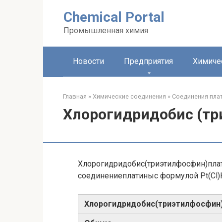
Перейти
Chemical Portal
к
контенту
Промышленная химия
Новости
Предприятия
Химиче
Главная
»
Химические соединения
»
Соединения пла
Хлорогидридобис (тр
Хлорогидридобис(триэтилфосфин)пла
соединениеплатиныс формулой Pt(Cl)
Хлорогидридобис​(триэтилфосфин)