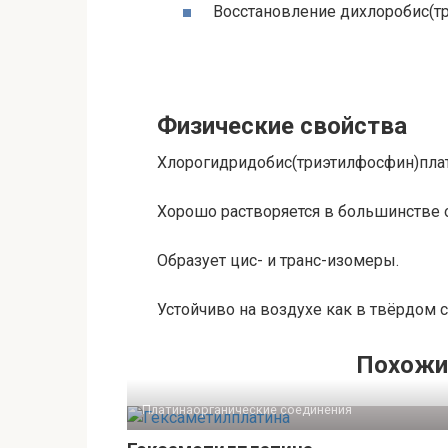
Восстановление дихлоробис(т
Физические свойства
Хлорогидридобис(триэтилфосфин)плат
Хорошо растворяется в большинстве о
Образует цис- и транс-изомеры.
Устойчиво на воздухе как в твёрдом со
Похожи
Платинаорганические соединения‎