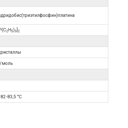
дридобис​(триэтилфосфин)​платина
P(C
H
)
]
2
5
3
2
кристаллы
г/моль
 82-83,5 °C