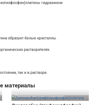
риэтилфосфин)платины гидразином:
ина образует белые кристаллы.
рганических растворителях.
стоянии, так и в растворе.
е материалы
Платинаорганические соединения‎