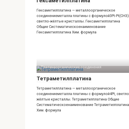
Гексаметилплатина
Гексаметилплатина — металлоорганическое
соединениеметалла платины с формулой3Pt-Pt(CH3)
светло-жёлтые кристаллы. Гексаметилплатина
Общие Систематическоенаименование
Гексаметилплатина Хим. формула
Платинаорганические соединения‎
Тетраметилплатина
Тетраметилплатина — металлоорганическое
соединениеметалла платины с формулой4Pt, светло
жёлтые кристаллы. Тетраметилплатина Общие
Систематическоенаименование Тетраметилплатина
Хим. формула