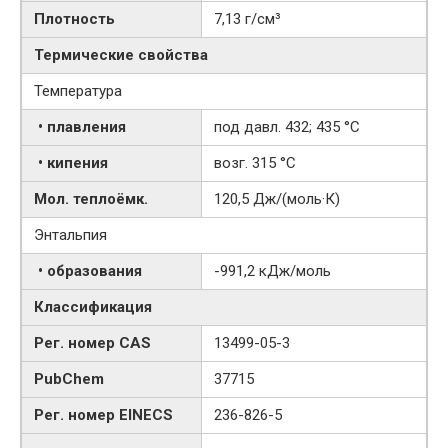
Плотность
7,13 г/см³
Термические свойства
Температура
• плавления
под давл. 432; 435 °C
• кипения
возг. 315 °C
Мол. теплоёмк.
120,5 Дж/(моль·К)
Энтальпия
• образования
-991,2 кДж/моль
Классификация
Рег. номер CAS
13499-05-3
PubChem
37715
Рег. номер EINECS
236-826-5