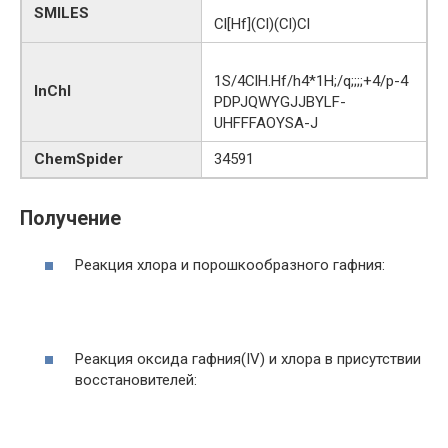
SMILES
Cl[Hf](Cl)(Cl)Cl
1S/4ClH.Hf/h4*1H;/q;;;;+4/p-4
InChI
PDPJQWYGJJBYLF-
UHFFFAOYSA-J
ChemSpider
34591
Получение
Реакция хлора и порошкообразного гафния:
Реакция оксида гафния(IV) и хлора в присутствии
восстановителей: