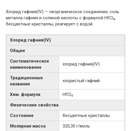
Хлорид гафния(IV) — неорганическое соединение, соль
металла гафния и соляной кислоты с формулой HfCl
,
4
бесцветные кристаллы, реагирует с водой.
Хлорид гафния​(IV)​
Общие
Систематическое
хлорид гафния​(IV)​
наименование
Традиционные
хлористый гафний
названия
Хим. формула
HfCl
4
Физические свойства
Состояние
бесцветные кристаллы
Молярная масса
320,30 г/моль