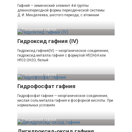
Гафний — химический элемент 4-й группы
длиннопериодной формы периодической системы
Д. И. Менделеева, шестого периода, с атомным
Соединения гафния‎
Гидроксид гафния (IV)
Гидроксид гафния(IV) — неорганическое соединение,
гидроксид металла гафния с формулой Hf(OH)4 или
HfO2•2H2O, белый
Соединения гафния‎
Гидрофосфат гафния
Гидрофосфат гафния — неорганическое соединение,
кислая соль металла гафния и фосфорной кислоты. При
нормальных условиях
Соединения гафния‎
Дигидроксид-оксид гафния