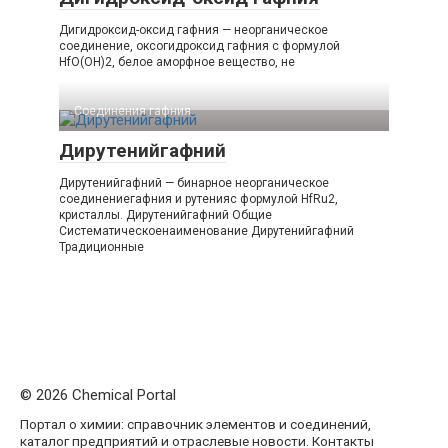
Дигидроксид-оксид гафния — неорганическое
соединение, оксогидроксид гафния с формулой
HfO(OH)2, белое аморфное вещество, не
Соединения гафния‎
Дирутенийгафний
Дирутенийгафний — бинарное неорганическое
соединениегафния и рутенияс формулой HfRu2,
кристаллы. Дирутенийгафний Общие
Систематическоенаименование Дирутенийгафний
Традиционные
© 2026 Chemical Portal
Портал о химии: справочник элементов и соединений,
каталог предприятий и отраслевые новости. Контакты