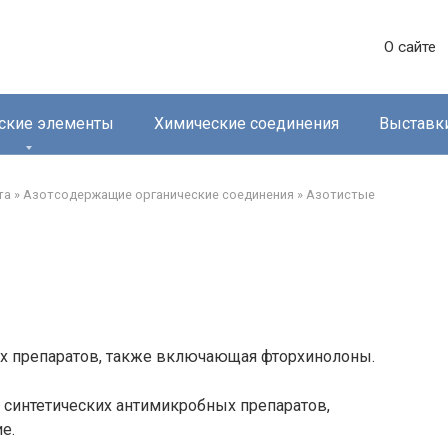
О сайте
ские элементы
Химические соединения
Выставк
та
»
Азотсодержащие органические соединения
»
Азотистые
х препаратов, также включающая фторхинолоны.
 синтетических антимикробных препаратов,
е.