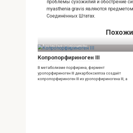
проблемы сухожилий и обострение си
myasthenia gravis являются предмет
Соединённых Штатах.
Похожи
Азотистые гетероциклы‎
Копропорфириноген III
В метаболизме порфирина, фермент
уропорфириноген III декарбоксилпза создаёт
копропорфириноген III из уропорфириногена III, а