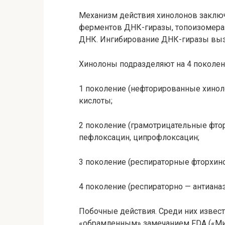
Механизм действия хинолонов заключ
ферментов ДНК-гиразы, топоизомераз 
ДНК. Ингибирование ДНК-гиразы вызы
Хинолоны подразделяют на 4 поколен
1 поколение (нефторированные хинол
кислоты;
2 поколение (грамотрицательные фто
пефлоксацин, ципрофлоксацин;
3 поколение (респираторные фторхин
4 поколение (респираторно — антиан
Побочные действия. Среди них извес
«обрамленным» замечанием FDA («Ми