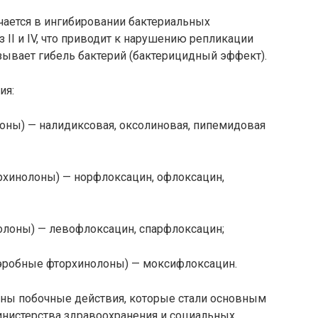
ается в ингибировании бактериальных
II и IV, что приводит к нарушению репликации
вает гибель бактерий (бактерицидный эффект).
ия:
оны) — налидиксовая, оксолиновая, пипемидовая
рхинолоны) — норфлоксацин, офлоксацин,
олоны) — левофлоксацин, спарфлоксацин;
аэробные фторхинолоны) — моксифлоксацин.
тны побочные действия, которые стали основным
нистерства здравоохранения и социальных