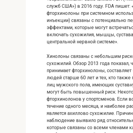
служб США») в 2016 году. FDA пишет: 
фторхинолоны при системном использо
инъекции) связаны с потенциально 
эффектами, которые могут встречать
включать сухожилия, мышцы, суставах
центральной нервной системе».
Хинолоны связаны с небольшим риск
сухожилий. Обзор 2013 года показал, ч
принимает фторхинолоны, составляет о
людей старше 60 лет и тех, кто также
лиц мужского пола, имеющих сустав
могут быть повышенный риск. Некот
фторхинолонов у спортсменов. Если во
течение одного месяца, и наиболее
является ахиллово сухожилие. Причин
наблюдение выявило ряд относительн
которые связаны со всеми членами к