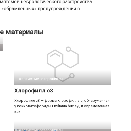
мптомов неврологического расстройства
ом «обрамленных» предупреждений в
е материалы
Азотистые гетероциклы‎
Хлорофилл c3
Хлорофилл c3 — форма хлорофилла c, обнаруженная
у кокколитофориды Emiliania huxleyi, и определённая
как
Азотистые гетероциклы‎