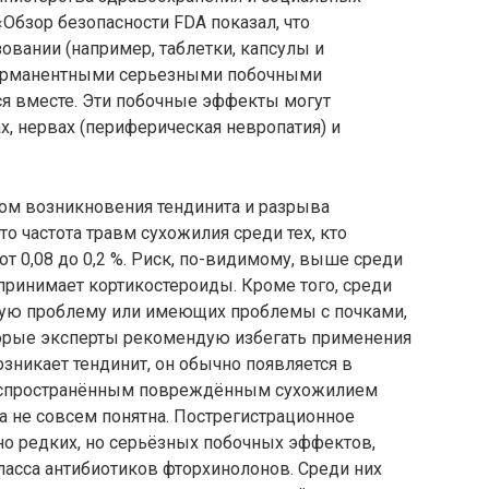
«Обзор безопасности FDA показал, что
вании (например, таблетки, капсулы и
перманентными серьезными побочными
ся вместе. Эти побочные эффекты могут
, нервах (периферическая невропатия) и
ом возникновения тендинита и разрыва
то частота травм сухожилия среди тех, кто
т 0,08 до 0,2 %. Риск, по-видимому, выше среди
 принимает кортикостероиды. Кроме того, среди
ную проблему или имеющих проблемы с почками,
орые эксперты рекомендую избегать применения
зникает тендинит, он обычно появляется в
 распространённым повреждённым сухожилием
а не совсем понятна. Пострегистрационное
о редких, но серьёзных побочных эффектов,
ласса антибиотиков фторхинолонов. Среди них