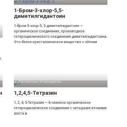
1-Бром-3-хлор-5,5-
диметилгидантоин
1-бром-3-хлор-5, 5-диметилгидантоин —
органическое соединение, производное
гетероциклического соединения диметилгидантоина.
Это белое кристаллическое вещество с лёгким
х
Азотистые гетероциклы‎
н
1,2,4,5-Тетразин
1, 2, 4, 5-Тетразин — 6-членное органическое
гетероциклическое соединение с четырьмя атомами
азота в