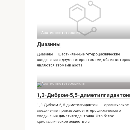
Азотистые гетероциклы‎
Диазины
Диазины — шестичленные гетероциклические
соединения с двумя гетероатомами, оба из которы
являются атомами азота.
Азотистые гетероциклы‎
1,3-Дибром-5,5-диметилгидантои
1, 3-Дибром-5, 5-диметилгидантоин — органическое
соединение, производное гетероциклического
соединения диметилгидантоина. Это белое
кристаллическое вещество с