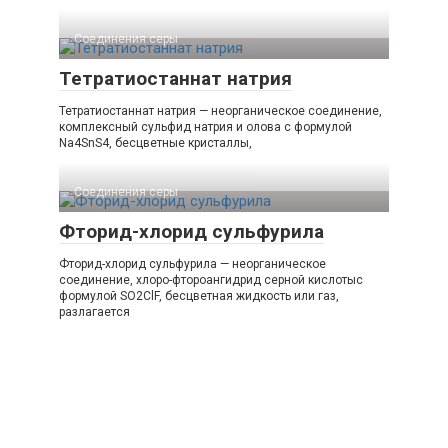
Соединения серы‎
Тетратиостаннат натрия
Тетратиостаннат натрия — неорганическое соединение,
комплексный сульфид натрия и олова с формулой
Na4SnS4, бесцветные кристаллы,
Соединения серы‎
Фторид-хлорид сульфурила
Фторид-хлорид сульфурила — неорганическое
соединение, хлоро-фтороангидрид серной кислотыс
формулой SO2ClF, бесцветная жидкость или газ,
разлагается