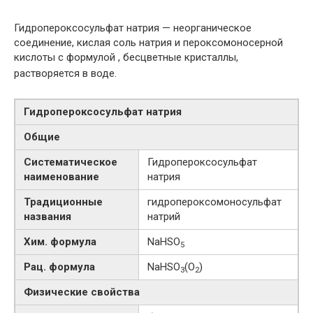
Гидропероксосульфат натрия — неорганическое
соединение, кислая соль натрия и пероксомоносерной
кислоты с формулой
, бесцветные кристаллы,
растворяется в воде.
Гидропероксосульфат натрия
Общие
Систематическое
Гидропероксосульфат
наименование
натрия
Традиционные
гидропероксомоносульфат
названия
натрий
Хим. формула
NaHSO
5
Рац. формула
NaHSO
(O
)
3
2
Физические свойства