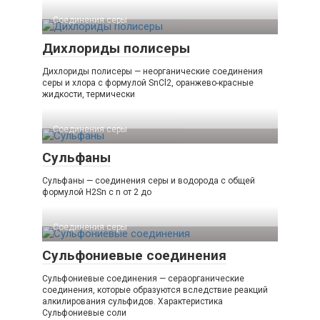
Соединения серы‎
Дихлориды полисеры
Дихлориды полисеры — неорганические соединения
серы и хлора с формулой SnСl2, оранжево-красные
жидкости, термически
Соединения серы‎
Сульфаны
Сульфаны — соединения серы и водорода с общей
формулой H2Sn с n от 2 до
Соединения серы‎
Сульфониевые соединения
Сульфониевые соединения — сераорганические
соединения, которые образуются вследствие реакций
алкилирования сульфидов. Характеристика
Сульфониевые соли