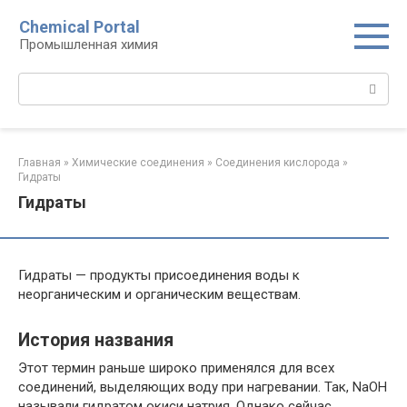
Перейти
Chemical Portal
к
Промышленная химия
контенту
Поиск:
Главная
»
Химические соединения
»
Соединения кислорода‎
»
Гидраты
Гидраты
Гидраты — продукты присоединения воды к
неорганическим и органическим веществам.
История названия
Этот термин раньше широко применялся для всех
соединений, выделяющих воду при нагревании. Так, NaOH
называли гидратом окиси натрия. Однако сейчас