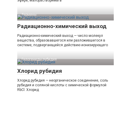
эфире, малорастворимы в
Термины
Радиационно-химический выход
Радиационно-химический выход — число молекул
вещества, образовавшегося или разложившегося в
системе, подвергающейся действию ионизирующего
Галогениды рубидия‎
Хлорид рубидия
Хлорид рубидия — неорганическое соединение, соль
рубидия и соляной кислоты с химической формулой
RbCl. Хлорид