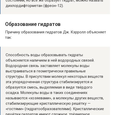
состоянии, но всё же образует гидрат, можно назвать
дихлордифторметан (фреон-12).
Образование гидратов
Причину образования гидратов Дж. Кэрролл объясняет
так:
Способность воды образовывать гидраты
объясняется наличием в ней водородных связей.
Водородная связь заставляет молекулы воды
выстраиваться в геометрически правильные
структуры. В присутствии молекул некоторых веществ
эта упорядоченная структура стабилизируется и
образуется смесь, выделяемая в виде твёрдого
осадка. Молекулы воды в таких соединениях
называются «хозяевами», а молекулы других веществ,
стабилизирующие кристаллическую решётку —
«гостями» (гидратообразователями). Кристаллические
решётки гидратов имеют сложное, трёхмерное