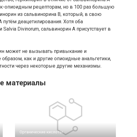
 κ-опиоидным рецепторам, но в 100 раз большую
инорин из сальвинорина B, который, в свою
А путём деацетилирования. Хотя оба
 Salvia Divinorum, сальвинорин А присутствует в
рин может не вызывать привыкание и
образом, как и другие опиоидные анальгетики,
тности через некоторые другие механизмы.
е материалы
Органические кислоты‎