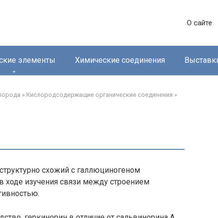
О сайте
ские элементы
Химические соединения
Выставк
лорода‎
»
Кислородсодержащие органические соединения‎
»
 структурно схожий с галлюциногеном
 в ходе изучения связи между строением
тивностью.
дство, геркинорин в отличие от сальвинорина А