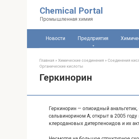
Перейти
Chemical Portal
к
контенту
Промышленная химия
Новости
Предприятия
Химиче
Главная
»
Химические соединения
»
Соединения кис
Органические кислоты‎
Геркинорин
Геркинорин — опиоидный анальгетик,
сальвинорином А; открыт в 2005 году
клеродановых дитерпеноидов и их ак
Несмотря на большое структурное схо