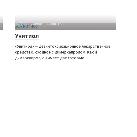
Органические кислоты‎
Унитиол
«Унитиол» — дезинтоксикационное лекарственное
средство, сходное с димеркапролом. Как и
димеркапрол, он имеет две готовые