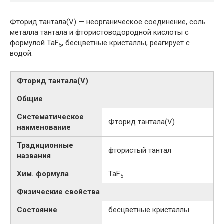
Фторид тантала(V) — неорганическое соединение, соль
металла тантала и фтористоводородной кислоты с
формулой TaF
, бесцветные кристаллы, реагирует с
5
водой.
Фторид тантала​(V)​
Общие
Систематическое
Фторид тантала​(V)​
наименование
Традиционные
фтористый тантал
названия
Хим. формула
TaF
5
Физические свойства
Состояние
бесцветные кристаллы