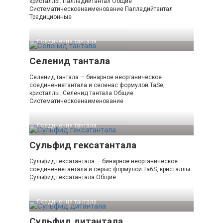
кристаллы. Палладийтантал Общие
Систематическоенаименование Палладийтантал
Традиционные
Соединения тантала‎
Селенид тантала
Селенид тантала — бинарное неорганическое
соединениетантала и селенас формулой TaSe,
кристаллы. Селенид тантала Общие
Систематическоенаименование
Соединения тантала‎
Сульфид гексатантала
Сульфид гексатантала — бинарное неорганическое
соединениетантала и серыс формулой Ta6S, кристаллы.
Сульфид гексатантала Общие
Соединения тантала‎
Сульфид дитантала