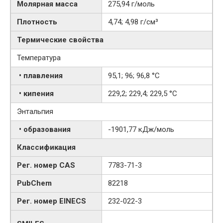
Молярная масса
275,94 г/моль
Плотность
4,74; 4,98 г/см³
Термические свойства
Температура
• плавления
95,1; 96; 96,8 °C
• кипения
229,2; 229,4; 229,5 °C
Энтальпия
• образования
-1901,77 кДж/моль
Классификация
Рег. номер CAS
7783-71-3
PubChem
82218
Рег. номер EINECS
232-022-3