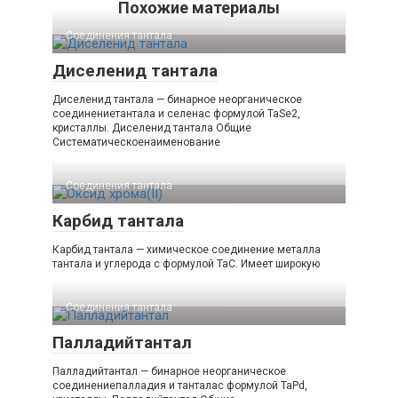
Похожие материалы
Соединения тантала‎
Диселенид тантала
Диселенид тантала — бинарное неорганическое
соединениетантала и селенас формулой TaSe2,
кристаллы. Диселенид тантала Общие
Систематическоенаименование
Соединения тантала‎
Карбид тантала
Карбид тантала — химическое соединение металла
тантала и углерода с формулой TaC. Имеет широкую
Соединения тантала‎
Палладийтантал
Палладийтантал — бинарное неорганическое
соединениепалладия и танталас формулой TaPd,