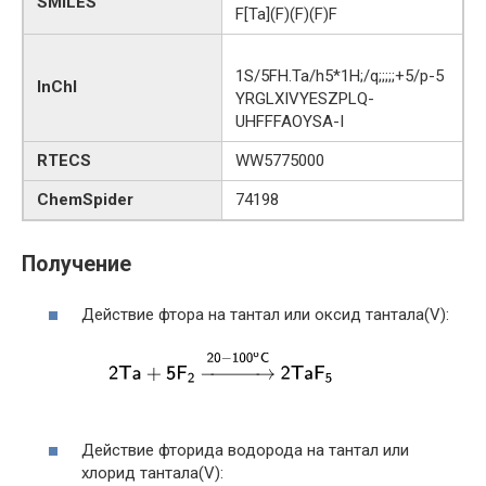
SMILES
F[Ta](F)(F)(F)F
1S/5FH.Ta/h5*1H;/q;;;;;+5/p-5
InChI
YRGLXIVYESZPLQ-
UHFFFAOYSA-I
RTECS
WW5775000
ChemSpider
74198
Получение
Действие фтора на тантал или оксид тантала(V):
Действие фторида водорода на тантал или
хлорид тантала(V):