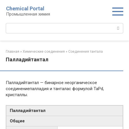
Перейти
Chemical Portal
к
Промышленная химия
контенту
Поиск:
Главная
»
Химические соединения
»
Соединения тантала‎
Палладийтантал
Палладийтантал — бинарное неорганическое
соединениепалладия и танталас формулой TaPd,
кристаллы.
Палладийтантал
Общие