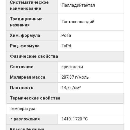
Систематическое
Палладийтантал
наименование
Традиционные
Танталпалладий
названия
Хим. формула
PdTa
Рац. формула
TaPd
Физические свойства
Состояние
кристаллы
Молярная масса
287,37 г/моль
Плотность
14,7 г/см³
Термические свойства
Температура
• разложения
1410; 1720 °C
Классификация