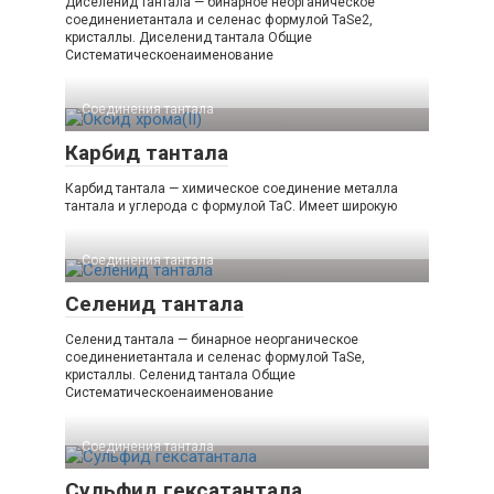
Диселенид тантала — бинарное неорганическое
соединениетантала и селенас формулой TaSe2,
кристаллы. Диселенид тантала Общие
Систематическоенаименование
Соединения тантала‎
Карбид тантала
Карбид тантала — химическое соединение металла
тантала и углерода с формулой TaC. Имеет широкую
Соединения тантала‎
Селенид тантала
Селенид тантала — бинарное неорганическое
соединениетантала и селенас формулой TaSe,
кристаллы. Селенид тантала Общие
Систематическоенаименование
Соединения тантала‎
Сульфид гексатантала