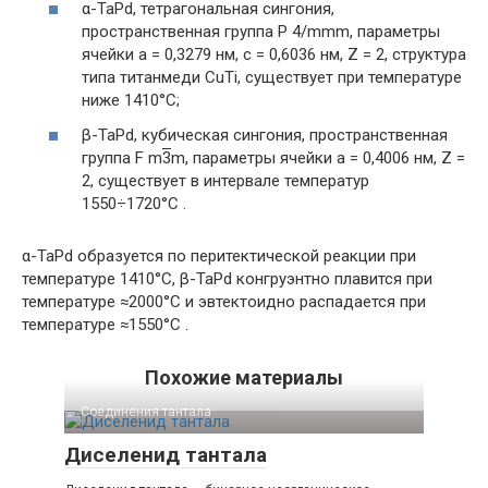
α-TaPd, тетрагональная сингония,
пространственная группа P 4/mmm, параметры
ячейки a = 0,3279 нм, c = 0,6036 нм, Z = 2, структура
типа титанмеди CuTi, существует при температуре
ниже 1410°С;
β-TaPd, кубическая сингония, пространственная
группа F m
3
m, параметры ячейки a = 0,4006 нм, Z =
2, существует в интервале температур
1550÷1720°С .
α-TaPd образуется по перитектической реакции при
температуре 1410°С, β-TaPd конгруэнтно плавится при
температуре ≈2000°С и эвтектоидно распадается при
температуре ≈1550°С .
Похожие материалы
Соединения тантала‎
Диселенид тантала