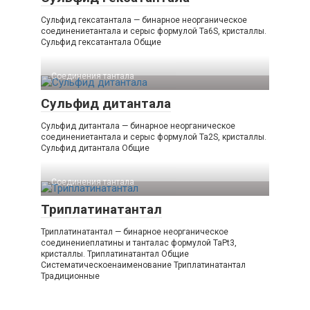
Сульфид гексатантала — бинарное неорганическое
соединениетантала и серыс формулой Ta6S, кристаллы.
Сульфид гексатантала Общие
Соединения тантала‎
Сульфид дитантала
Сульфид дитантала — бинарное неорганическое
соединениетантала и серыс формулой Ta2S, кристаллы.
Сульфид дитантала Общие
Соединения тантала‎
Триплатинатантал
Триплатинатантал — бинарное неорганическое
соединениеплатины и танталас формулой TaPt3,
кристаллы. Триплатинатантал Общие
Систематическоенаименование Триплатинатантал
Традиционные