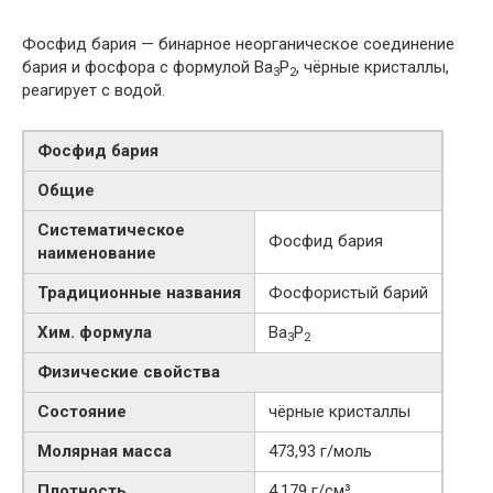
Фосфид бария — бинарное неорганическое соединение
бария и фосфора с формулой Ba
P
, чёрные кристаллы,
3
2
реагирует с водой.
Фосфид бария
Общие
Систематическое
Фосфид бария
наименование
Традиционные названия
Фосфористый барий
Хим. формула
Ba
P
3
2
Физические свойства
Состояние
чёрные кристаллы
Молярная масса
473,93 г/моль
Плотность
4,179 г/см³