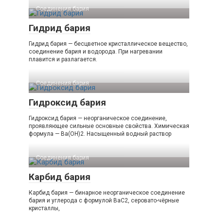
Соединения бария
Гидрид бария
Гидрид бария — бесцветное кристаллическое вещество,
соединение бария и водорода. При нагревании
плавится и разлагается.
Соединения бария
Гидроксид бария
Гидроксид бария — неорганическое соединение,
проявляющее сильные основные свойства. Химическая
формула — Ba(OH)2. Насыщенный водный раствор
Соединения бария
Карбид бария
Карбид бария — бинарное неорганическое соединение
бария и углерода с формулой BaC2, серовато-чёрные
кристаллы,