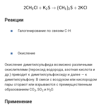
Реакции
Галогенирование по связям C-H:
Окисление
Окисление диметилсульфида возможно различными
окислителями (пероксид водорода, азотная кислота и
др.) приводит к диметилсульфоксиду и далее — к
диметилсульфону. В смеси с воздухом или кислородом
пары сгорают или взрываются с преимущественным
образованием CO
, SO
и H
O.
2
2
2
Применение