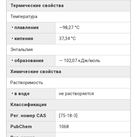
Термические свойства
Температура
• плавления
—98,27 °C
• кипения
37,34 °C
Энтальпия
• образования
— 102,07 кДж/моль
Химические свойства
Растворимость
• в воде
не растворяется
Классификация
Рег. номер CAS
[75-18-3]
PubChem
1068