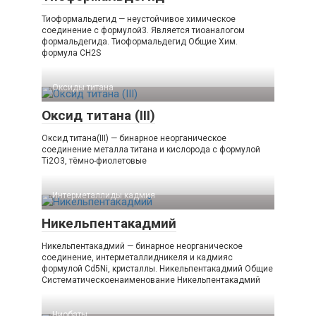
Тиоформальдегид — неустойчивое химическое
соединение с формулой3. Является тиоаналогом
формальдегида. Тиоформальдегид Общие Хим.
формула CH2S
Оксиды титана‎
Оксид титана (III)
Оксид титана(III) — бинарное неорганическое
соединение металла титана и кислорода с формулой
Ti2O3, тёмно-фиолетовые
Интерметаллиды кадмия‎
Никельпентакадмий
Никельпентакадмий — бинарное неорганическое
соединение, интерметаллидникеля и кадмияс
формулой Cd5Ni, кристаллы. Никельпентакадмий Общие
Систематическоенаименование Никельпентакадмий
Ниобаты‎