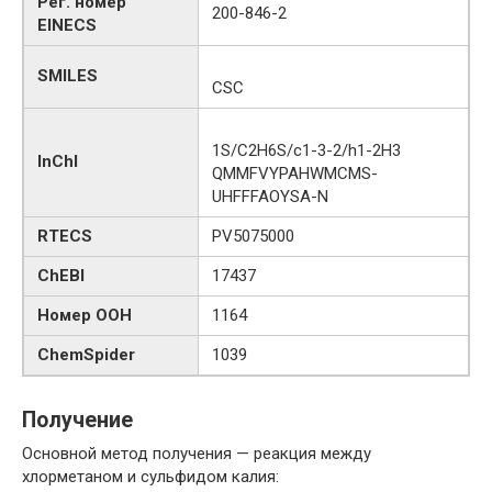
Рег. номер
200-846-2
EINECS
SMILES
CSC
1S/C2H6S/c1-3-2/h1-2H3
InChI
QMMFVYPAHWMCMS-
UHFFFAOYSA-N
RTECS
PV5075000
ChEBI
17437
Номер ООН
1164
ChemSpider
1039
Получение
Основной метод получения — реакция между
хлорметаном и сульфидом калия: