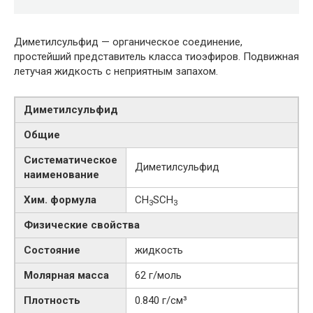
Диметилсульфид — органическое соединение,
простейший представитель класса тиоэфиров. Подвижная
летучая жидкость с неприятным запахом.
Диметилсульфид
Общие
Систематическое
Диметилсульфид
наименование
Хим. формула
CH
SCH
3
3
Физические свойства
Состояние
жидкость
Молярная масса
62 г/моль
Плотность
0.840 г/см³