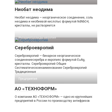
Ниобат неодима
Ниобат неодима — неорганическое соединение, соль
неодима и ниобиевой кислотыс формулой NdNbO4,
кристаллы, не растворяется
Интерметаллиды европия
Сереброевропий
Сереброевропий — бинарное неорганическое
соединениесеребра и европияс формулой EuAg,
кристаллы. Сереброевропий Общие
Систематическоенаименование Сереброевропий
Традиционные
Предприятия
АО «ТЕХНОФОРМ»
О компании АО «ТЕХНОФОРМ» — одно из крупнейших
предприятий в России по производству антифризов