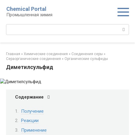
Перейти
Chemical Portal
к
Промышленная химия
контенту
Поиск:
Главная
»
Химические соединения
»
Соединения серы‎
»
Сераорганические соединения‎
»
Органические сульфиды‎
Диметилсульфид
Содержание
Получение
Реакции
Применение