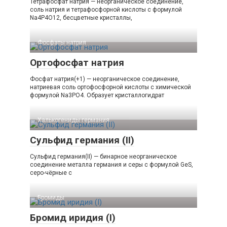
Тетрафосфат натрия — неорганическое соединение,
соль натрия и тетрафосфорной кислоты с формулой
Na4P4O12, бесцветные кристаллы,
Фосфаты натрия‎
Ортофосфат натрия
Фосфат натрия(+1) — неорганическое соединение,
натриевая соль ортофосфорной кислоты с химической
формулой Na3PO4. Образует кристаллогидрат
Халькогениды германия‎
Сульфид германия (II)
Сульфид германия(II) — бинарное неорганическое
соединение металла германия и серы с формулой GeS,
серо-чёрные с
Бромиды‎
Бромид иридия (I)