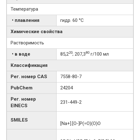
Температура
• плавления
гидр. 60 °C
Химические свойства
Растворимость
20
80
• в воде
85,2
; 207,3
г/100 мл
Классификация
Рег. номер CAS
7558-80-7
PubChem
24204
Рег. номер
231-449-2
EINECS
SMILES
[Na+].[O-]P(=O)(O)O