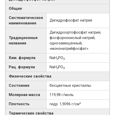
Общие
Систематическое
Дигидрофосфат натрия
наименование
Дигидроортофосфат натрия,
Традиционные
фосфорнокислый натрий,
названия
однозамещённый,
«мононатрийфосфат»
Хим. формула
NaH
PO
2
4
Рац. формула
NaH
PO
2
4
Физические свойства
Состояние
бесцветные кристаллы
Молярная масса
119,98 г/моль
Плотность
гидр. 1,9096 г/см³
Термические свойства