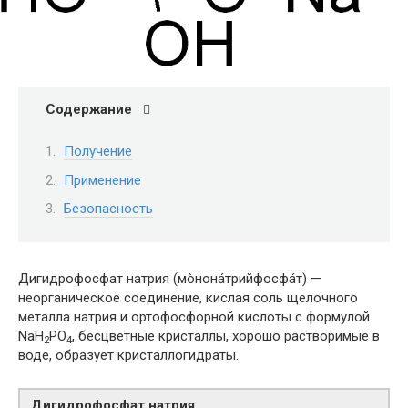
Содержание
Получение
Применение
Безопасность
Дигидрофосфат натрия (мòнонáтрийфосфáт) —
неорганическое соединение, кислая соль щелочного
металла натрия и ортофосфорной кислоты с формулой
NaH
PO
, бесцветные кристаллы, хорошо растворимые в
2
4
воде, образует кристаллогидраты.
Дигидрофосфат натрия