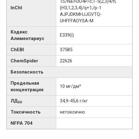
1S/Na.H3O4P/c;1-5(2,3)4/h;
InChI
(H3,1,2,3,4)/q+1;/p-1
AJPJDKMHJJGVTQ-
UHFFFAOYSA-M
Кодекс
E339(i)
Алиментариус
ChEBI
37585
ChemSpider
22626
Безопасность
Предельная
10 мг/дм³
концентрация
ЛД
34,9-45,6 г/кг
50
Токсичность
нетоксично
NFPA 704