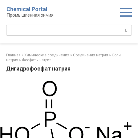
Перейти
Chemical Portal
к
Промышленная химия
контенту
Поиск:
Главная
»
Химические соединения
»
Соединения натрия‎
»
Соли
натрия‎
»
Фосфаты натрия‎
Дигидрофосфат натрия