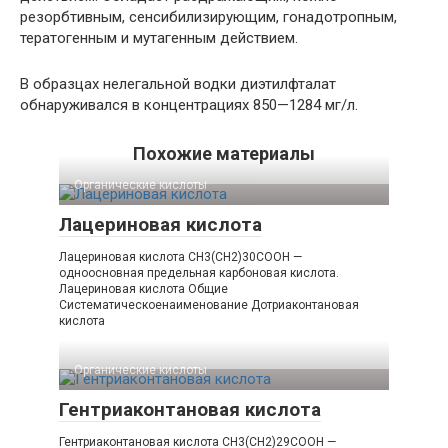
резорбтивным, сенсибилизирующим, гонадотропным,
тератогенным и мутагенным действием.
В образцах нелегальной водки диэтилфталат
обнаруживался в концентрациях 850—1284 мг/л.
Похожие материалы
Органические кислоты‎
Лацериновая кислота
Лацериновая кислота CH3(CH2)30COOH —
одноосновная предельная карбоновая кислота.
Лацериновая кислота Общие
Систематическоенаименование Дотриаконтановая
кислота
Органические кислоты‎
Гентриаконтановая кислота
Гентриаконтановая кислота CH3(CH2)29COOH —