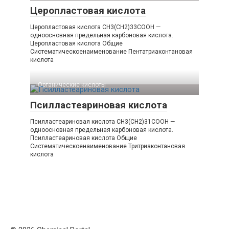
Церопластовая кислота
Церопластовая кислота CH3(CH2)33COOH —
одноосновная предельная карбоновая кислота.
Церопластовая кислота Общие
Систематическоенаименование Пентатриаконтановая
кислота
Органические кислоты‎
Псилластеариновая кислота
Псилластеариновая кислота CH3(CH2)31COOH —
одноосновная предельная карбоновая кислота.
Псилластеариновая кислота Общие
Систематическоенаименование Тритриаконтановая
кислота