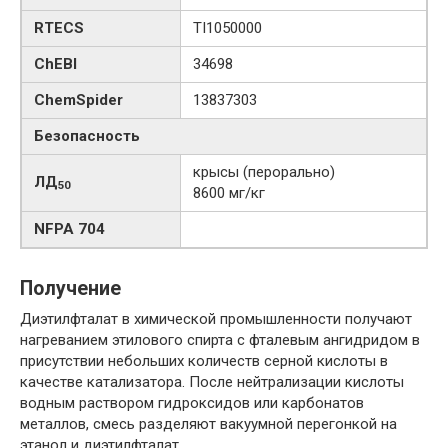
RTECS
TI1050000
ChEBI
34698
ChemSpider
13837303
Безопасность
крысы (перорально)
ЛД
50
8600 мг/кг
NFPA 704
Получение
Диэтилфталат в химической промышленности получают
нагреванием этилового спирта с фталевым ангидридом в
присутствии небольших количеств серной кислоты в
качестве катализатора. После нейтрализации кислоты
водным раствором гидроксидов или карбонатов
металлов, смесь разделяют вакуумной перегонкой на
этанол и диэтилфталат.