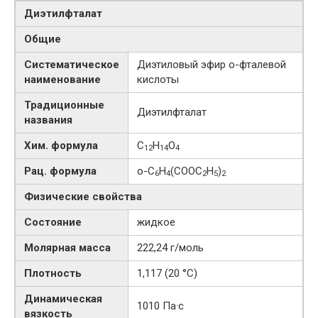
Диэтилфталат
Общие
Систематическое
Диэтиловый эфир о-​фталевой
наименование
кислоты
Традиционные
Диэтилфталат
названия
Хим. формула
C
H
O
12
14
4
Рац. формула
о-С
Н
(СООС
Н
)
6
4
2
5
2
Физические свойства
Состояние
жидкое
Молярная масса
222,24 г/моль
Плотность
1,117 (20 °C)
Динамическая
1010 Па·с
вязкость