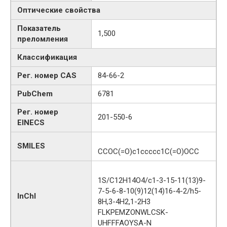
Оптические свойства
Показатель
1,500
преломления
Классификация
Рег. номер CAS
84-66-2
PubChem
6781
Рег. номер
201-550-6
EINECS
SMILES
CCOC(=O)c1ccccc1C(=O)OCC
1S/C12H14O4/c1-3-15-11(13)9-
7-5-6-8-10(9)12(14)16-4-2/h5-
InChI
8H,3-4H2,1-2H3
FLKPEMZONWLCSK-
UHFFFAOYSA-N