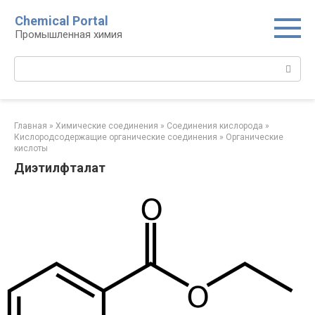
Перейти
Chemical Portal
к
Промышленная химия
контенту
Поиск:
Главная
»
Химические соединения
»
Соединения кислорода‎
»
Кислородсодержащие органические соединения‎
»
Органические
кислоты‎
Диэтилфталат