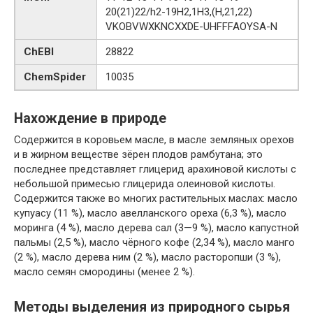
20(21)22/h2-19H2,1H3,(H,21,22)
VKOBVWXKNCXXDE-UHFFFAOYSA-N
ChEBI
28822
ChemSpider
10035
Нахождение в природе
Содержится в коровьем масле, в масле земляных орехов
и в жирном веществе зёрен плодов рамбутана; это
последнее представляет глицерид арахиновой кислоты с
небольшой примесью глицерида олеиновой кислоты.
Содержится также во многих растительных маслах: масло
купуасу (11 %), масло авелланского ореха (6,3 %), масло
моринга (4 %), масло дерева сал (3—9 %), масло капустной
пальмы (2,5 %), масло чёрного кофе (2,34 %), масло манго
(2 %), масло дерева ним (2 %), масло расторопши (3 %),
масло семян смородины (менее 2 %).
Методы выделения из природного сырья