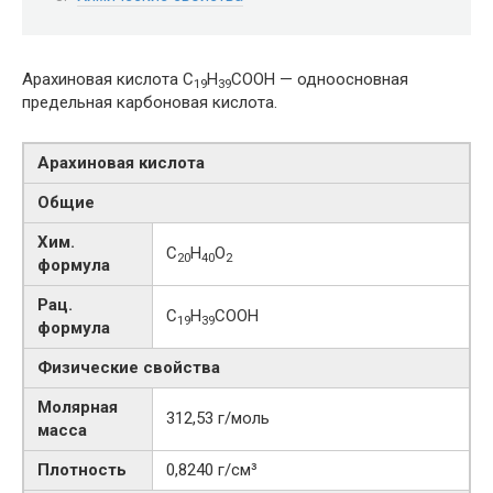
Арахиновая кислота С
Н
COOH — одноосновная
19
39
предельная карбоновая кислота.
Арахиновая кислота
Общие
Хим.
С
Н
O
20
40
2
формула
Рац.
C
H
COOH
19
39
формула
Физические свойства
Молярная
312,53 г/моль
масса
Плотность
0,8240 г/см³