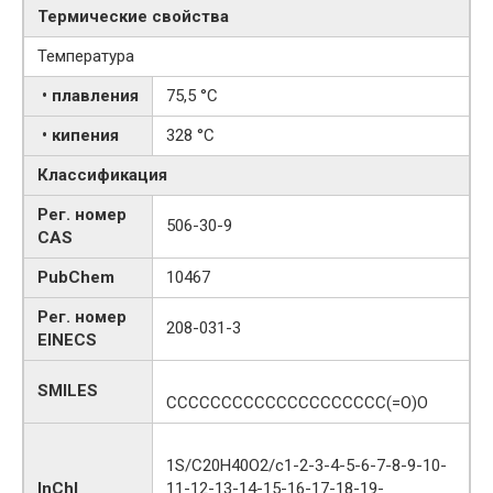
Термические свойства
Температура
• плавления
75,5 °C
• кипения
328 °C
Классификация
Рег. номер
506-30-9
CAS
PubChem
10467
Рег. номер
208-031-3
EINECS
SMILES
CCCCCCCCCCCCCCCCCCCC(=O)O
1S/C20H40O2/c1-2-3-4-5-6-7-8-9-10-
InChI
11-12-13-14-15-16-17-18-19-