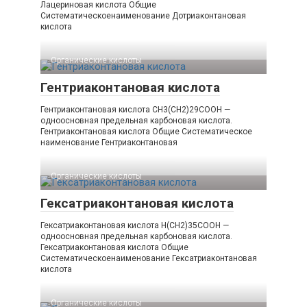
Лацериновая кислота Общие
Систематическоенаименование Дотриаконтановая
кислота
Органические кислоты‎
Гентриаконтановая кислота
Гентриаконтановая кислота CH3(CH2)29COOH —
одноосновная предельная карбоновая кислота.
Гентриаконтановая кислота Общие Систематическое
наименование Гентриаконтановая
Органические кислоты‎
Гексатриаконтановая кислота
Гексатриаконтановая кислота H(CH2)35COOH —
одноосновная предельная карбоновая кислота.
Гексатриаконтановая кислота Общие
Систематическоенаименование Гексатриаконтановая
кислота
Органические кислоты‎