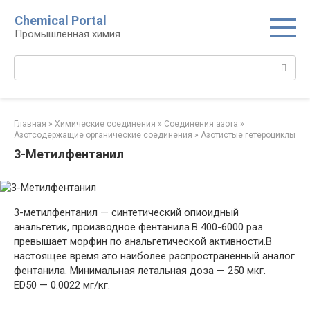
Перейти
Chemical Portal
к
Промышленная химия
контенту
Поиск:
Главная
»
Химические соединения
»
Соединения азота
»
Азотсодержащие органические соединения
»
Азотистые гетероциклы‎
3-Метилфентанил
3-метилфентанил — синтетический опиоидный
анальгетик, производное фентанила.В 400-6000 раз
превышает морфин по анальгетической активности.В
настоящее время это наиболее распространенный аналог
фентанила. Минимальная летальная доза — 250 мкг.
ED50 — 0.0022 мг/кг.