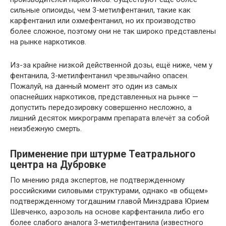
сильные опиоиды, чем 3-метилфентанил, такие как
карфентанил или охмефентанил, но их производство
более сложное, поэтому они не так широко представлены
на рынке наркотиков.
Из-за крайне низкой действенной дозы, ещё ниже, чем у
фентанила, 3-метилфентанил чрезвычайно опасен.
Пожалуй, на данный момент это один из самых
опаснейших наркотиков, представленных на рынке —
допустить передозировку совершенно несложно, а
лишний десяток микрограмм препарата влечёт за собой
неизбежную смерть.
Применение при штурме Театрального
центра на Дубровке
По мнению ряда экспертов, не подтвержденному
российскими силовыми структурами, однако «в общем»
подтвержденному тогдашним главой Минздрава Юрием
Шевченко, аэрозоль на основе карфентанила либо его
более слабого аналога 3-метилфентанила (известного