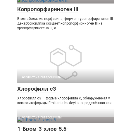
Копропорфириноген III
В метаболизме порфирина, фермент уропорфириноген III
декарбоксилпза создаёт копропорфириноген III из
уропорфириногена III, а
Азотистые гетероциклы‎
Хлорофилл c3
Хлорофилл c3 — форма хлорофилла c, обнаруженная у
кокколитофориды Emiliania huxleyi, и определённая как
Азотистые гетероциклы‎
1-Бром-3-хлор-5,5-