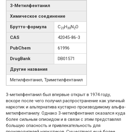
3-Метилфентанил
Химическое соединение
Брутто-формула
C
H
N
O
23
30
2
CAS
42045-86-3
PubChem
61996
DrugBank
DB01571
Другие названия
Метилфентанил, Триметилфентанил
3-метилфентанил был впервые открыт в 1974 году,
вскоре после чего получил распространение как уличный
наркотик и альтернатива кустарно производимому альфа-
метилфентанилу. Однако 3-метилфентанил оказался куда
более сильным опиоидом и в связи с этим представлял
большую опасность и привлекательность для
производителей наркотиков. Существуют ещё более