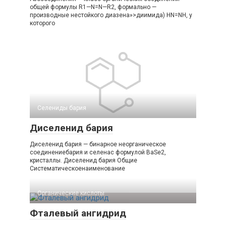
общей формулы R1—N=N—R2, формально —
производные нестойкого диазена»>диимида) HN=NH, у
которого
Селениды бария‎
Диселенид бария
Диселенид бария — бинарное неорганическое
соединениебария и селенас формулой BaSe2,
кристаллы. Диселенид бария Общие
Систематическоенаименование
Органические кислоты‎
Фталевый ангидрид