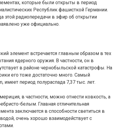
лементах, которые были открыты в период
иалистических Республик фашисткой Германии.
а этой радиопередачи в эфир об открытии
заявлено уже официально.
кий элемент встречается главным образом в тех
тания ядерного оружия. В частности, он в
утствует в районе чернобыльской катастрофы. На
ики его тоже достаточно много. Самый
m, имеет период полураспада 7,37 тыс. лет.
риция, в частности, можно отнести ковкость, а
еребристо-белым. Главная отличительная
мента заключается в способности светиться в
 водой, очень хорошо взаимодействует с
отами.