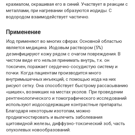
крахмалом, окрашивая его в синий. Участвует в реакции с
металлами, при нагревании образуются иодиды. С
водородом взаимодействует частично.
Применение
Иод применяют во многих сферах. Основной областью
является медицина. Иодовым раствором (5%)
дезинфицируют кожу рядом с очагом повреждения. В
чистом виде его нельзя принимать внутрь, т.к. он
токсичен, поражает сердечно-сосудистую систему и
почки. Когда пациентам производится много
внутримышечных инъекций, с помощью иода на них
рисуют сетку. Она способствует быстрому рассасыванию
«шишек», возникших на местах уколов. При проведении
рентгенологического и томографического исследований
используют иодосодержащие контрастные препараты.
Благодаря некоторым изотопам, можно
продиагностировать и вылечить заболевания
щитовидной железы, диффузно-токсический зоб, часть
опухолевых новообразований.