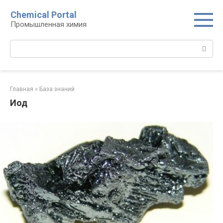
Перейти
Chemical Portal
к
Промышленная химия
контенту
Поиск:
Главная
»
База знаний
Иод