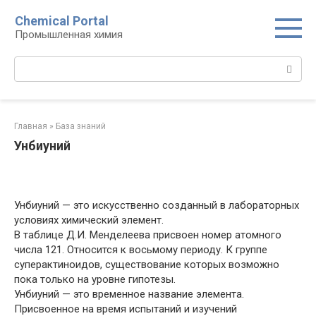
Перейти
Chemical Portal
к
Промышленная химия
контенту
Поиск:
Главная
»
База знаний
Унбиуний
Унбиуний — это искусственно созданный в лабораторных
условиях химический элемент.
В таблице Д.И. Менделеева присвоен номер атомного
числа 121. Относится к восьмому периоду. К группе
суперактиноидов, существование которых возможно
пока только на уровне гипотезы.
Унбиуний — это временное название элемента.
Присвоенное на время испытаний и изучений