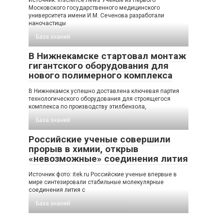
Источник: inscience.news Ученые из Первого
Московского государственного медицинского
университета имени И.М. Сеченова разработали
наночастицы
База знаний
В Нижнекамске стартовал монтаж
гигантского оборудования для
нового полимерного комплекса
В Нижнекамск успешно доставлена ключевая партия
технологического оборудования для строящегося
комплекса по производству этилбензола,
База знаний
Российские ученые совершили
прорыв в химии, открыв
«невозможные» соединения лития
Источник фото: itek.ru Российские ученые впервые в
мире синтезировали стабильные молекулярные
соединения лития с
База знаний