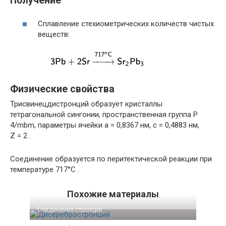
Получение
Сплавление стехиометрических количеств чистых
веществ:
Физические свойства
Трисвинецдистронций образует кристаллы
тетрагональной сингонии, пространственная группа P
4/mbm, параметры ячейки
a
= 0,8367 нм
,
c
= 0,4883 нм
,
Z
= 2
.
Соединение образуется по перитектической реакции при
температуре 717°C .
Похожие материалы
Соединения стронция‎