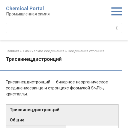
Перейти
Chemical Portal
к
Промышленная химия
контенту
Поиск:
Главная
»
Химические соединения
»
Соединения стронция‎
Трисвинецдистронций
Трисвинецдистронций — бинарное неорганическое
соединениесвинца и стронцияс формулой Sr
Pb
,
2
3
кристаллы.
Трисвинецдистронций
Общие