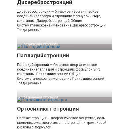
Дисеребростронций
Дисеребростронций — бинарное неорганическое
соединениесеребра и стронцияс формулой SrAg2,
кристаллы. Дисеребростронций Общие
Систематическоенаименование Дисеребростронций
Традиционные
Соединения стронция‎
Палладийстронций
Палладийстронций — бинарное неорганическое
соединениепалладия и стронцияс формулой SrPd,
кристаллы. Палладийстронций Общие
Систематическоенаименование Палладийстронций
Традиционные
Соединения стронция‎
Ортосиликат стронция
Силикат стронция — неорганическое вещество, соль
щелочноземельного металла стронция и кремниевой
кислоты с формулой