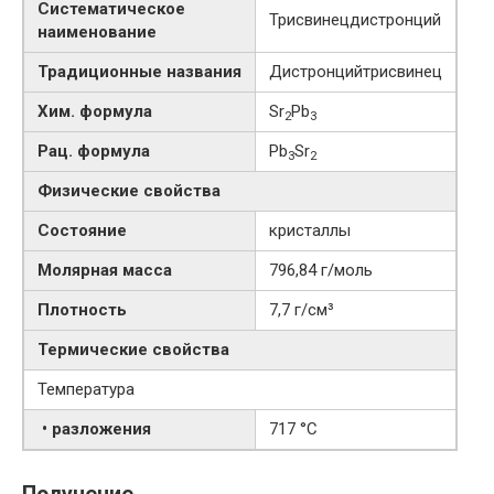
Систематическое
Трисвинецдистронций
наименование
Традиционные названия
Дистронцийтрисвинец
Хим. формула
Sr
Pb
2
3
Рац. формула
Pb
Sr
3
2
Физические свойства
Состояние
кристаллы
Молярная масса
796,84 г/моль
Плотность
7,7 г/см³
Термические свойства
Температура
• разложения
717 °C