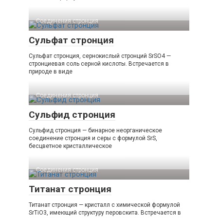
Соединения стронция‎
Сульфат стронция
Сульфат стронция, сернокислый стронций SrSO4 —
стронциевая соль серной кислоты. Встречается в
природе в виде
Соединения стронция‎
Сульфид стронция
Сульфид стронция — бинарное неорганическое
соединение стронция и серы с формулой SrS,
бесцветное кристаллическое
Соединения стронция‎
Титанат стронция
Титанат стронция — кристалл с химической формулой
SrTiO3, имеющий структуру перовскита. Встречается в