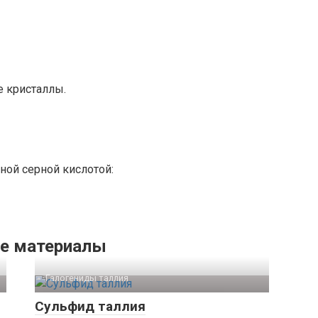
е кристаллы.
ной серной кислотой:
е материалы
Галогениды таллия‎
Сульфид таллия