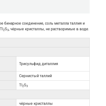
е бинарное соединение, соль металла таллия и
Tl
S
, чёрные кристаллы, не растворимые в воде.
2
3
Трисульфид диталлия
Сернистый таллий
Tl
S
2
3
чёрные кристаллы