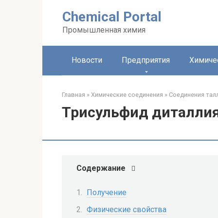
Перейти
Chemical Portal
к
контенту
Промышленная химия
Новости
Предприятия
Химиче
Главная
»
Химические соединения
»
Соединения талл
Трисульфид диталли
Содержание
Получение
Физические свойства