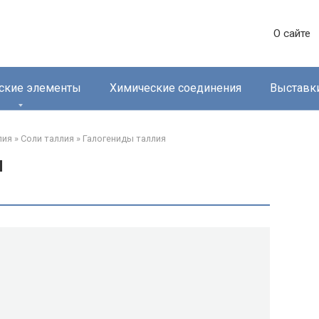
О сайте
ские элементы
Химические соединения
Выставк
ия‎
»
Соли таллия‎
»
Галогениды таллия‎
я