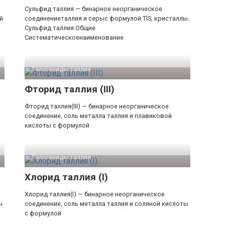
Сульфид таллия — бинарное неорганическое
й
соединениеталлия и серыс формулой TlS, кристаллы.
Сульфид таллия Общие
Систематическоенаименование
Галогениды таллия‎
Фторид таллия (III)
Фторид таллия(III) — бинарное неорганическое
соединение, соль металла таллия и плавиковой
кислоты с формулой
Галогениды таллия‎
Хлорид таллия (I)
Хлорид таллия(I) — бинарное неорганическое
ы
соединение, соль металла таллия и соляной кислоты
с формулой