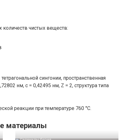
 количеств чистых веществ:
 тетрагональной сингонии, пространственная
,72802 нм
,
c
= 0,42495 нм
,
Z
= 2
, структура типа
ческой реакции при температуре
760 °С
.
е материалы
Селениды бария‎