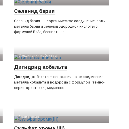
Селенид бария
Селенид бария — неорганическое соединение, соль
металла бария и селеноводородной кислоты с
формулой BaSe, бесцветные
Соединения кобальта
Дигидрид кобальта
Дигидрид кобальта — неорганическое соединение
металла кобальта и водорода с формулой , тёмно-
серые кристаллы, медленно
Соли хрома‎
Сульфат хрома (III)