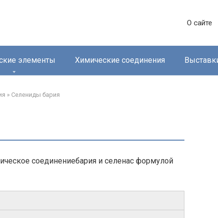
О сайте
ские элементы
Химические соединения
Выставк
ия
»
Селениды бария‎
ническое соединениебария и селенас формулой