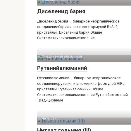
Диселенид бария
Диселенид бария — бинарное неорганическое
соединениебария и селенас формулой BaSe2,
кристаллы. Диселенид бария Общие
Систематическоенаименование
Соединения алюминия‎
Рутенийалюминий
Рутенийалюминий — бинарное неорганическое
соединениерутения и алюминияс формулой AlRu,
кристаллы. Рутенийалюминий Общие
Систематическоенаименование Рутенийалюминий
Традиционные
Нитраты
Нитрат гольмия (III)