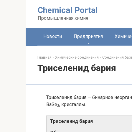
Перейти
Chemical Portal
к
контенту
Промышленная химия
Новости
Предприятия
Химиче
Главная
»
Химические соединения
»
Соединения бар
Триселенид бария
Триселенид бария — бинарное неорга
BaSe
, кристаллы.
3
Триселенид бария