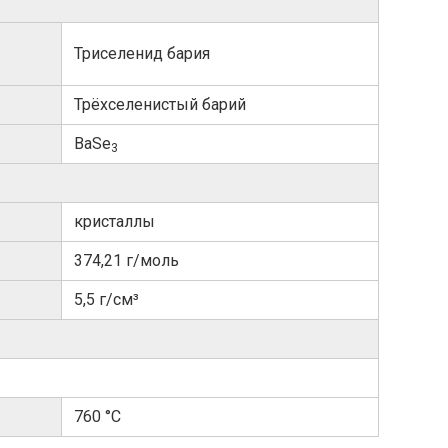
Триселенид бария
Трёхселенистый барий
BaSe
3
кристаллы
374,21 г/моль
5,5 г/см³
760 °C