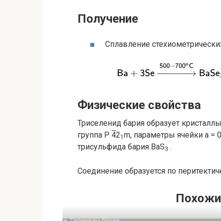
Получение
Сплавление стехиометрических
Физические свойства
Триселенид бария образует кристаллы
группа P
4
2
m, параметры ячейки
a
= 0
1
трисульфида бария BaS
.
3
Соединение образуется по перитекти
Похожи
Селениды бария‎