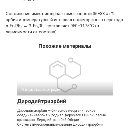
Соединение имеет интервал гомогенности 36÷38 ат.%
эрбия и температурный интервал полиморфного перехода
α-Er
Rh
↔
β-Er
Rh
составляет 950÷1175°С (в
5
3
5
3
зависимости от состава) .
Похожие материалы
Интерметаллиды родия
Диродийтриэрбий
Диродийтриэрбий — бинарное неорганическое
соединениеэрбия и родияс формулой Er3Rh2, серые
кристаллы. Диродийтриэрбий Общие
Систематическоенаименование Диродийтриэрбий