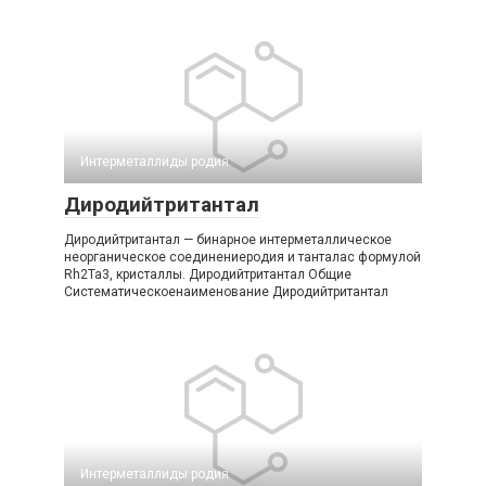
Интерметаллиды родия
Диродийтритантал
Диродийтритантал — бинарное интерметаллическое
неорганическое соединениеродия и танталас формулой
Rh2Ta3, кристаллы. Диродийтритантал Общие
Систематическоенаименование Диродийтритантал
Интерметаллиды родия