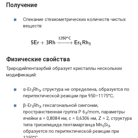
Получение
Спекание стехиометрических количеств чистых
веществ:
Физические свойства
Триродийпентаэрбий образует кристаллы нескольких
модификаций:
α-Er
Rh
, структура не определена, образуется по
5
3
перитектической реакции при 950÷1175°С;
β-Er
Rh
, гексагональной сингонии,
5
3
пространственная группа P 6
/mcm, параметры
3
ячейки a = 0,8084 нм, c = 0,6306 нм, Z = 2, структура
типа трисилицида пентамарганца Mn
Si
,
5
3
образуется по перитектической реакции при
1250°С .