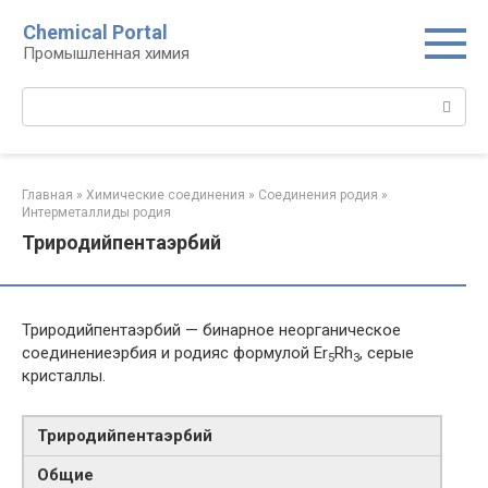
Перейти
Chemical Portal
к
Промышленная химия
контенту
Поиск:
Главная
»
Химические соединения
»
Соединения родия‎
»
Интерметаллиды родия
Триродийпентаэрбий
Триродийпентаэрбий — бинарное неорганическое
соединениеэрбия и родияс формулой Er
Rh
, серые
5
3
кристаллы.
Триродийпентаэрбий
Общие