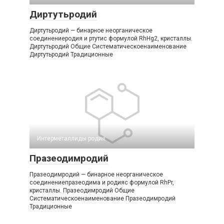
Диртутьродий
Диртутьродий — бинарное неорганическое
соединениеродия и ртутис формулой RhHg2, кристаллы.
Диртутьродий Общие Систематическоенаименование
Диртутьродий Традиционные
Интерметаллиды родия
Празеодимродий
Празеодимродий — бинарное неорганическое
соединениепразеодима и родияс формулой RhPr,
кристаллы. Празеодимродий Общие
Систематическоенаименование Празеодимродий
Традиционные