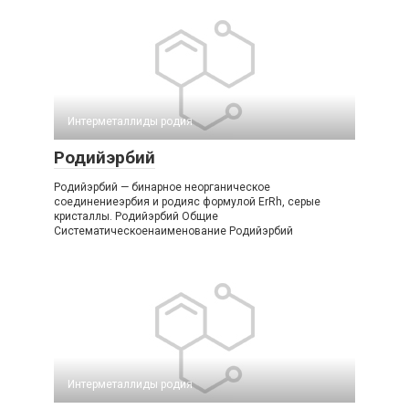
Интерметаллиды родия
Родийэрбий
Родийэрбий — бинарное неорганическое
соединениеэрбия и родияс формулой ErRh, серые
кристаллы. Родийэрбий Общие
Систематическоенаименование Родийэрбий
Интерметаллиды родия