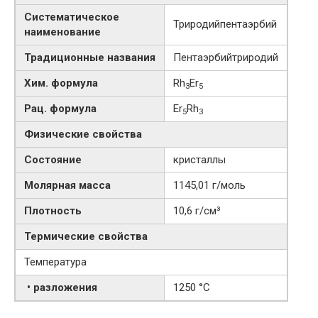
Систематическое
Триродийпентаэрбий
наименование
Традиционные названия
Пентаэрбийтриродий
Хим. формула
Rh
Er
3
5
Рац. формула
Er
Rh
5
3
Физические свойства
Состояние
кристаллы
Молярная масса
1145,01 г/моль
Плотность
10,6 г/см³
Термические свойства
Температура
• разложения
1250 °C