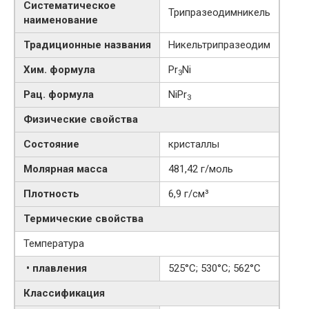
Систематическое
Трипразеодимникель
наименование
Традиционные названия
Никельтрипразеодим
Хим. формула
Pr
Ni
3
Рац. формула
NiPr
3
Физические свойства
Состояние
кристаллы
Молярная масса
481,42 г/моль
Плотность
6,9 г/см³
Термические свойства
Температура
• плавления
525°C; 530°C; 562°C
Классификация