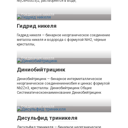
Ni(C6H5SO3)2, растворяется в воде,
Соединения никеля‎
Гидрид никеля
Гидрид никеля — бинарное неорганическое соединение
металла никеля и водорода с формулой NiH2, чёрные
кристаллы,
Соединения никеля‎
Диниобийтрицинк
Диниобийтрицинк — бинарное интерметаллическое
неорганическое соединениениобия и цинкас формулой
Nb2Zn3, кристаллы. Диниобийтрицинк Общие
Систематическоенаименование Диниобийтрицинк
Соединения никеля‎
Дисульфид триникеля
Дисульфид триникеля — бинарное неорганическое