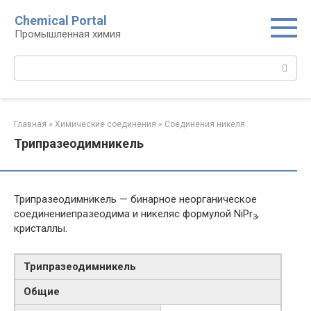
Перейти
Chemical Portal
к
Промышленная химия
контенту
Поиск:
Главная
»
Химические соединения
»
Соединения никеля‎
Трипразеодимникель
Трипразеодимникель — бинарное неорганическое
соединениепразеодима и никеляс формулой NiPr
,
3
кристаллы.
Трипразеодимникель
Общие