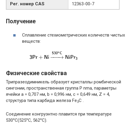
Рег. номер CAS
12363-00-7
Получение
Сплавление стехиометрических количеств чистых
веществ:
Физические свойства
Трипразеодимникель образует кристаллы ромбической
сингонии, пространственная группа P nma, параметры
ячейки a = 0,707 нм, b = 0,996 нм, c = 0,649 нм, Z = 4,
структура типа карбида железа Fe
C .
3
Соединение конгруэнтно плавится при температуре
530°C(525°C, 562°C).