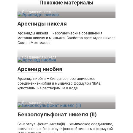
Похожие материалы
Соединения никеля‎
Арсениды никеля
Арсениды никеля — неорганические соединения
металла никеля и мышьяка. Свойства арсенидов никеля
Состав Мол. масса
Соединения никеля‎
Арсенид ниобия
Арсенид ниобия — бинарное неорганическое
соединениениобия и мышьякас формулой NbAs,
кристаллы, не растворимые в воде.
Соединения никеля‎
Бензолсульфонат никеля (II)
Бензолсульфонат никеля(II) — химическое соединение,
соль никеля и бензолсульфоновой кислотыс формулой